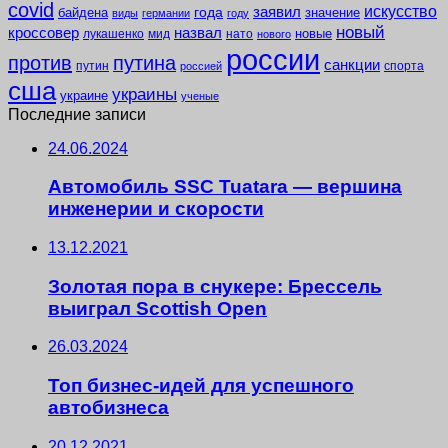
covid
заявил
искусство
года
байдена
значение
виды
германии
году
новый
кроссовер
назвал
новые
лукашенко
мид
нато
нового
россии
против
путина
санкции
путин
спорта
россией
сша
украины
украине
ученые
Последние записи
24.06.2024
Автомобиль SSC Tuatara — вершина
инженерии и скорости
13.12.2021
Золотая пора в снукере: Брессель
выиграл Scottish Open
26.03.2024
Топ бизнес-идей для успешного
автобизнеса
20.12.2021