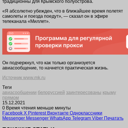
традиционны для Крымского полуострова.
«Я абсолютно убежден, что в ближайшее время полетят
самолеты и поезда поедут», — сказал он в эфире
телеканала «Миллет».
Он подчеркнул, что как только организуется
авиасообщение, то начнется практическая жизнь.
Источник www.mk.ru
Теги
авиасообщении
белоруссией
заинтересованы
крыму
прямом
15.12.2021
0
Время чтения меньше минуты
Facebook
X
Pinterest
Вконтакте
Одноклассники
Messenger
Messenger
WhatsApp
Telegram
Viber
Печатать