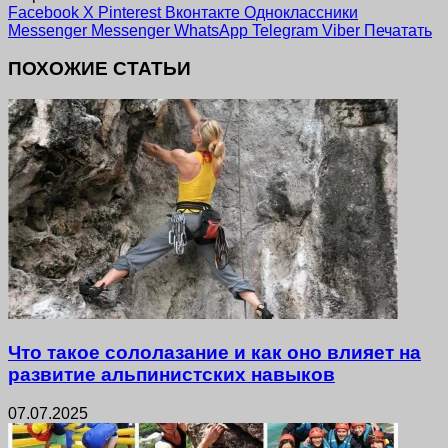
Facebook
X
Pinterest
Вконтакте
Одноклассники
Messenger
Messenger
WhatsApp
Telegram
Viber
Печатать
ПОХОЖИЕ СТАТЬИ
Что такое сололазание и как оно влияет на
развитие альпинистских навыков
07.07.2025