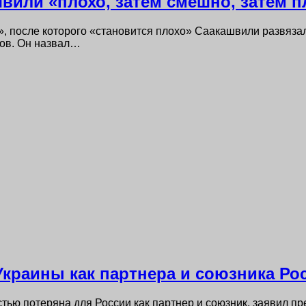
швили «плохо, затем смешно, затем п
 после которого «становится плохо» Саакашвили развязал
ков. Он назвал…
Украины как партнера и союзника Ро
тью потеряна для России как партнер и союзник, заявил п