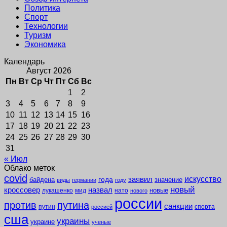
Политика
Спорт
Технологии
Туризм
Экономика
Календарь
Август 2026
Пн
Вт
Ср
Чт
Пт
Сб
Вс
1
2
3
4
5
6
7
8
9
10
11
12
13
14
15
16
17
18
19
20
21
22
23
24
25
26
27
28
29
30
31
« Июл
Облако меток
covid
заявил
искусство
года
байдена
значение
виды
германии
году
новый
кроссовер
назвал
новые
лукашенко
мид
нато
нового
россии
против
путина
санкции
путин
спорта
россией
сша
украины
украине
ученые