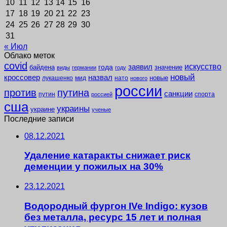
10
11
12
13
14
15
16
17
18
19
20
21
22
23
24
25
26
27
28
29
30
31
« Июл
Облако меток
covid
заявил
искусство
года
байдена
значение
виды
германии
году
новый
кроссовер
назвал
новые
лукашенко
мид
нато
нового
россии
против
путина
санкции
путин
спорта
россией
сша
украины
украине
ученые
Последние записи
08.12.2021
Удаление катаракты снижает риск
деменции у пожилых на 30%
23.12.2021
Водородный фургон IVe Indigo: кузов
без металла, ресурс 15 лет и полная