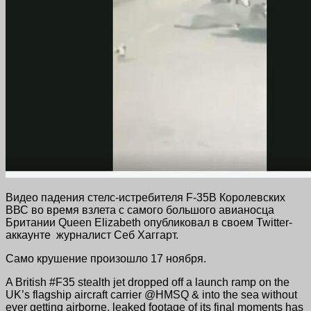
Видео падения стелс-истребителя F-35B Королевских
ВВС во время взлета с самого большого авианосца
Британии Queen Elizabeth опубликовал в своем Twitter-
аккаунте журналист Себ Хаггарт.
Само крушение произошло 17 ноября.
A British #F35 stealth jet dropped off a launch ramp on the
UK’s flagship aircraft carrier @HMSQ & into the sea without
ever getting airborne, leaked footage of its final moments has