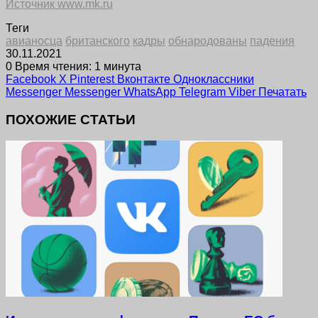
Источник www.mk.ru
Теги
авианосца
британского
кадры
обнародованы
падения
30.11.2021
0
Время чтения: 1 минута
Facebook
X
Pinterest
Вконтакте
Одноклассники
Messenger
Messenger
WhatsApp
Telegram
Viber
Печатать
ПОХОЖИЕ СТАТЬИ