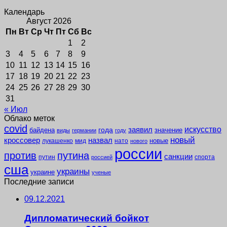
Календарь
Август 2026
Пн
Вт
Ср
Чт
Пт
Сб
Вс
1
2
3
4
5
6
7
8
9
10
11
12
13
14
15
16
17
18
19
20
21
22
23
24
25
26
27
28
29
30
31
« Июл
Облако меток
covid
заявил
искусство
года
байдена
значение
виды
германии
году
новый
кроссовер
назвал
новые
лукашенко
мид
нато
нового
россии
против
путина
санкции
путин
спорта
россией
сша
украины
украине
ученые
Последние записи
09.12.2021
Дипломатический бойкот