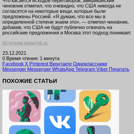
Что касается исходов переговоров, американский
чиновник отметил, что очевидно, что США никогда не
согласятся на некоторые вещи, которые были
предложены Россией. «Я думаю, что все мы в
определенной степени знаем это», — отметил чиновник,
добавив, что США не будут публично отвечать на
российские предложения и Москва этот подход понимает.
Источник www.mk.ru
23.12.2021
0
Время чтения: 1 минута
Facebook
X
Pinterest
Вконтакте
Одноклассники
Messenger
Messenger
WhatsApp
Telegram
Viber
Печатать
ПОХОЖИЕ СТАТЬИ