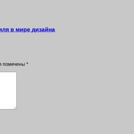
иля в мире дизайна
я помечены
*