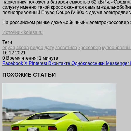
паркетнику положена батарея емкостью 62 кВт*ч. «Средня
силуэту именно такой кросс окажется самым «дальнобойны
полноприводный Enyaq Coupe iV 80x с двумя электродвига
На российском рынке даже «обычный» электрокроссовер Sk
Источник kolesa.ru
Теги
enyaq
skoda
видео
дату
засветила
кроссовер
купеобразны
16.12.2021
0
Время чтения: 1 минута
Facebook
X
Pinterest
Вконтакте
Одноклассники
Messenger
ПОХОЖИЕ СТАТЬИ