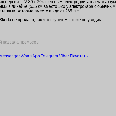
я» версия – iV 80 с 204-сильным электродвигателем и акку
м» в линейке (535 км вместо 520 у электрокара с обычным 
телями, которые вместе выдают 265 л.с.
oda не продают, так что «купе» мы тоже не увидим.
й
назвала
премьеры
Messenger
WhatsApp
Telegram
Viber
Печатать