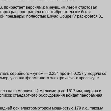
B, прирастает версиями: минувшим летом стартовал
марка распространила в сентябре, тогда же были
вой премьеры: полностью Enyaq Coupe iV раскроется 31
ель серийного «купе» — 0,234 против 0,257 у модели со
ример, у соплатформенного электрического кросс-купе
росла на символичный миллиметр до 1617 мм, ширина и
В список стандартного оборудования войдет панорамная
задней оси электромотором мощностью 179 л.с., такому