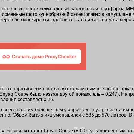
 в основе которого лежит фольксвагеновская платформа ME
». Фирменные фото купеобразной «электрички» в камуфляже 
зеров без маскировки, вдобавок стала известна дата миро
о сопротивления, называя его «лучшим в классе»: показат
 Enyaq Coupe было назван другой показатель – 0,247). Нап
вления составляет 0,26.
о всего на 4 мм больше, чем у «просто» Enyaq, высота вы
венно. Объем багажника уменьшился с 585 до 570 литров. 
х. Базовым станет Enyaq Coupe iV 60 с установленным на 