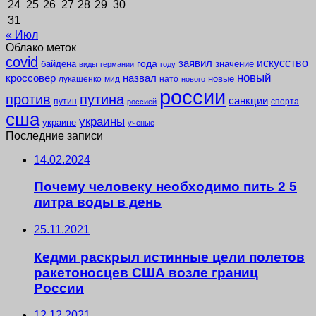
24
25
26
27
28
29
30
31
« Июл
Облако меток
covid
заявил
искусство
года
байдена
значение
виды
германии
году
новый
кроссовер
назвал
новые
лукашенко
мид
нато
нового
россии
против
путина
санкции
путин
спорта
россией
сша
украины
украине
ученые
Последние записи
14.02.2024
Почему человеку необходимо пить 2 5
литра воды в день
25.11.2021
Кедми раскрыл истинные цели полетов
ракетоносцев США возле границ
России
12.12.2021