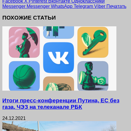
Facebook
X
Pinterest
Вконтакте
Одноклассники
Messenger
Messenger
WhatsApp
Telegram
Viber
Печатать
ПОХОЖИЕ СТАТЬИ
Итоги пресс-конференции Путина, ЕС без
газа. ЧЭЗ на телеканале РБК
24.12.2021