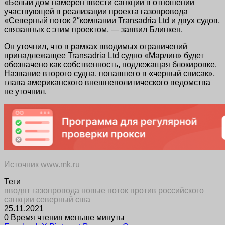
«Белый дом намерен ввести санкции в отношении
участвующей в реализации проекта газопровода
«Северный поток 2″компании Transadria Ltd и двух судов,
связанных с этим проектом, — заявил Блинкен.
Он уточнил, что в рамках вводимых ограничений
принадлежащее Transadria Ltd судно «Марлин» будет
обозначено как собственность, подлежащая блокировке.
Название второго судна, попавшего в «черный списак»,
глава американского внешнеполитического ведомства
не уточнил.
Источник www.mk.ru
Теги
вводят
газопровода
новые
поток
против
российского
санкции
северный
сша
25.11.2021
0
Время чтения меньше минуты