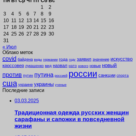
Пн
Вт
Ср
Чт
Пт
Сб
Вс
1
2
3
4
5
6
7
8
9
10
11
12
13
14
15
16
17
18
19
20
21
22
23
24
25
26
27
28
29
30
31
« Июл
Облако меток
covid
заявил
искусство
года
байдена
значение
виды
германии
году
новый
кроссовер
назвал
новые
лукашенко
мид
нато
нового
россии
против
путина
санкции
путин
спорта
россией
сша
украины
украине
ученые
Последние записи
03.03.2025
Традиционная одежда русских женщин
сарафаны и сапожки в повседневной
жизни