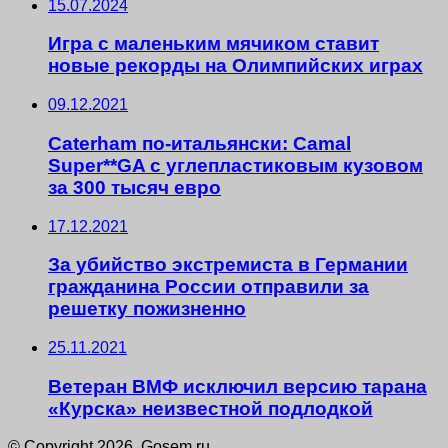
15.07.2024
Игра с маленьким мячиком ставит
новые рекорды на Олимпийских играх
09.12.2021
Caterham по-итальянски: Camal
Super**GA с углепластиковым кузовом
за 300 тысяч евро
17.12.2021
За убийство экстремиста в Германии
гражданина России отправили за
решетку пожизненно
25.11.2021
Ветеран ВМФ исключил версию тарана
«Курска» неизвестной подлодкой
© Copyright 2026, Gosem.ru