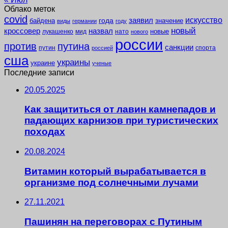
Облако меток
covid
заявил
искусство
года
байдена
значение
виды
германии
году
новый
кроссовер
назвал
новые
лукашенко
мид
нато
нового
россии
против
путина
санкции
путин
спорта
россией
сша
украины
украине
ученые
Последние записи
20.05.2025
Как защититься от лавин камнепадов и
падающих карнизов при туристических
походах
20.08.2024
Витамин который вырабатывается в
организме под солнечными лучами
27.11.2021
Пашинян на переговорах с Путиным