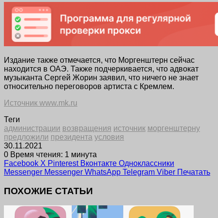
Издание также отмечается, что Моргенштерн сейчас
находится в ОАЭ. Также подчеркивается, что адвокат
музыканта Сергей Жорин заявил, что ничего не знает
относительно переговоров артиста с Кремлем.
Источник www.mk.ru
Теги
администрации
возвращения
источник
моргенштерну
предложили
президента
условия
30.11.2021
0
Время чтения: 1 минута
Facebook
X
Pinterest
Вконтакте
Одноклассники
Messenger
Messenger
WhatsApp
Telegram
Viber
Печатать
ПОХОЖИЕ СТАТЬИ