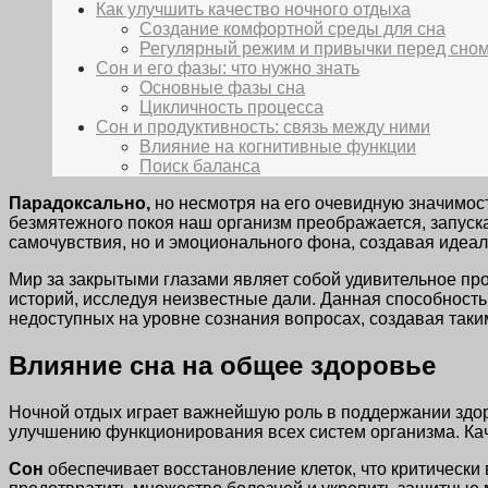
Как улучшить качество ночного отдыха
Создание комфортной среды для сна
Регулярный режим и привычки перед сно
Сон и его фазы: что нужно знать
Основные фазы сна
Цикличность процесса
Сон и продуктивность: связь между ними
Влияние на когнитивные функции
Поиск баланса
Парадоксально,
но несмотря на его очевидную значимость
безмятежного покоя наш организм преображается, запуск
самочувствия, но и эмоционального фона, создавая идеал
Мир за закрытыми глазами являет собой удивительное пр
историй, исследуя неизвестные дали. Данная способность
недоступных на уровне сознания вопросах, создавая так
Влияние сна на общее здоровье
Ночной отдых играет важнейшую роль в поддержании здор
улучшению функционирования всех систем организма. Кач
Сон
обеспечивает восстановление клеток, что критически