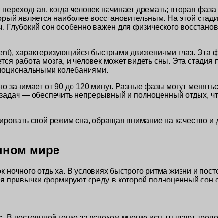
ереходная, когда человек начинает дремать; вторая фаза —
оторый является наиболее восстановительным. На этой стад
 Глубокий сон особенно важен для физического восстановл
nt), характеризующийся быстрыми движениями глаз. Эта ф
ся работа мозга, и человек может видеть сны. Эта стадия 
эмоциональными колебаниями.
но занимает от 90 до 120 минут. Разные фазы могут меняться
 задач — обеспечить непрерывный и полноценный отдых, чт
ировать свой режим сна, обращая внимание на качество и д
нном мире
 ночного отдыха. В условиях быстрого ритма жизни и пост
я привычки формируют среду, в которой полноценный сон 
с
. В постоянной гонке за успехом многие испытывают трево