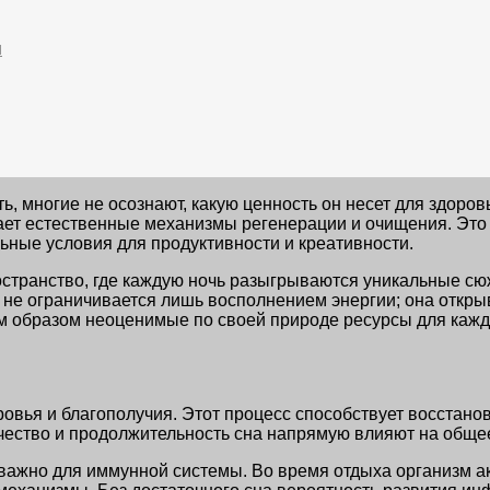
м
, многие не осознают, какую ценность он несет для здоровь
ает естественные механизмы регенерации и очищения. Это 
ьные условия для продуктивности и креативности.
остранство, где каждую ночь разыгрываются уникальные с
 не ограничивается лишь восполнением энергии; она откры
им образом неоценимые по своей природе ресурсы для кажд
овья и благополучия. Этот процесс способствует восстано
ество и продолжительность сна напрямую влияют на общее
 важно для иммунной системы. Во время отдыха организм а