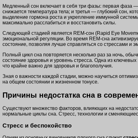
Медленный сон включает в себя три фазы: первая фаза — п
снижается температура тела; и третья — глубокий сон, к
выделение гормона роста и укрепление иммунной системы.
максимально расслабиться и восстановить силы.
Следующей стадией является REM-сон (Rapid Eye Moveme
эмоциональной регуляции. Во время REM-сна активизирует
состояние, позволяя лучше справляться со стрессами и 
Полный цикл сна повторяется несколько раз за ночь, обыч
состояние здоровья и уровень стресса. Одна из ключевых
что крайне важно для здоровья и благополучия.
Зная о важности каждой стадии, можно научиться оптимиз
на общем состоянии и жизненном тонусе.
Причины недостатка сна в совреме
Существуют множество факторов, влияющих на недостаток
нормальные циклы сна. Стресс, технологии и сменяющиес
Стресс и беспокойство
Одним из основных виновников плохого сна служит
стрес