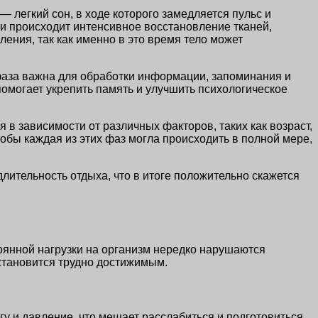
 легкий сон, в ходе которого замедляется пульс и
ии происходит интенсивное восстановление тканей,
ения, так как именно в это время тело может
аза важна для обработки информации, запоминания и
помогает укрепить память и улучшить психологическое
 в зависимости от различных факторов, таких как возраст,
обы каждая из этих фаз могла происходить в полной мере,
лительность отдыха, что в итоге положительно скажется
оянной нагрузки на организм нередко нарушаются
становится трудно достижимым.
гу и давление, что мешает расслабиться и подготовиться