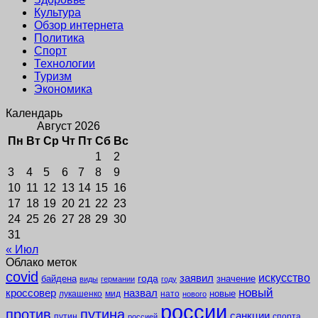
Культура
Обзор интернета
Политика
Спорт
Технологии
Туризм
Экономика
Календарь
Август 2026
Пн
Вт
Ср
Чт
Пт
Сб
Вс
1
2
3
4
5
6
7
8
9
10
11
12
13
14
15
16
17
18
19
20
21
22
23
24
25
26
27
28
29
30
31
« Июл
Облако меток
covid
заявил
искусство
года
байдена
значение
виды
германии
году
новый
кроссовер
назвал
новые
лукашенко
мид
нато
нового
россии
против
путина
санкции
путин
спорта
россией