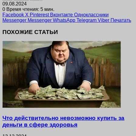
09.08.2024
0
Время чтения: 5 мин.
Facebook
X
Pinterest
Вконтакте
Одноклассники
Messenger
Messenger
WhatsApp
Telegram
Viber
Печатать
ПОХОЖИЕ СТАТЬИ
Что действительно невозможно купить за
деньги в сфере здоровья