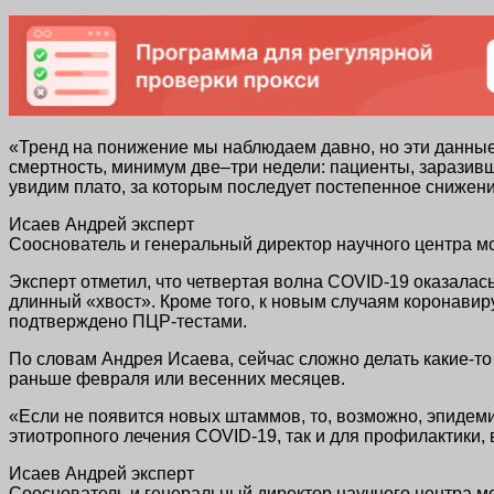
«Тренд на понижение мы наблюдаем давно, но эти данные 
смертность, минимум две–три недели: пациенты, заразивш
увидим плато, за которым последует постепенное снижени
Исаев Андрей эксперт
Сооснователь и генеральный директор научного центра 
Эксперт отметил, что четвертая волна COVID-19 оказалас
длинный «хвост». Кроме того, к новым случаям коронавиру
подтверждено ПЦР-тестами.
По словам Андрея Исаева, сейчас сложно делать какие-то п
раньше февраля или весенних месяцев.
«Если не появится новых штаммов, то, возможно, эпидемия
этиотропного лечения COVID-19, так и для профилактики, 
Исаев Андрей эксперт
Сооснователь и генеральный директор научного центра 