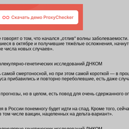
говорят о том, что начался „отлив“ волны заболеваемост
иеся в октябре и получившие тяжёлые осложнения, начнут 
е числа новых случаев».
молекулярно-генетических исследований ДНКОМ
ь самой смертоносной, но при этом самой короткой — в пр
са прибавились и повторно переболевшие, есть даже случаи
рогнозы, но в целом, есть повод для очень сдержанного опт
 в России понемногу будет идти на спад. Кроме того, сейч
в том числе вакцин, нацеленных на дельта-вариант».
молекулярно-генетических исследований ДНКОМ