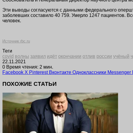
Эти выводы согласуются с данными федерального опершта
заболевших составило 40 759. Умерло 1247 пациентов. Вс
человек.
Источник rbc.ru
Теги
covid
волны
заявил
идёт
окончании
отлив
россии
учёный
22.11.2021
0
Время чтения: 2 мин.
Facebook
X
Pinterest
Вконтакте
Одноклассники
Messenger
ПОХОЖИЕ СТАТЬИ