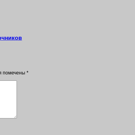
очников
я помечены
*