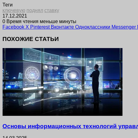
Теги
ключевую
поднял
ставку
17.12.2021
0
Время чтения меньше минуты
Facebook
X
Pinterest
Вконтакте
Одноклассники
Messenger
ПОХОЖИЕ СТАТЬИ
Основы информационных технологий управл