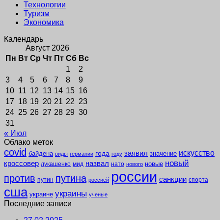
Технологии
Туризм
Экономика
Календарь
Август 2026
Пн
Вт
Ср
Чт
Пт
Сб
Вс
1
2
3
4
5
6
7
8
9
10
11
12
13
14
15
16
17
18
19
20
21
22
23
24
25
26
27
28
29
30
31
« Июл
Облако меток
covid
заявил
искусство
года
байдена
значение
виды
германии
году
новый
кроссовер
назвал
новые
лукашенко
мид
нато
нового
россии
против
путина
санкции
путин
спорта
россией
сша
украины
украине
ученые
Последние записи