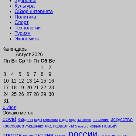
Здоровье
Культура
Обзор интернета
Политика
Спорт
Технологии
Туризм
Экономика
Календарь
Август 2026
Пн
Вт
Ср
Чт
Пт
Сб
Вс
1
2
3
4
5
6
7
8
9
10
11
12
13
14
15
16
17
18
19
20
21
22
23
24
25
26
27
28
29
30
31
« Июл
Облако меток
covid
заявил
искусство
года
байдена
значение
виды
германии
году
новый
кроссовер
назвал
новые
лукашенко
мид
нато
нового
россии
против
путина
санкции
путин
спорта
россией