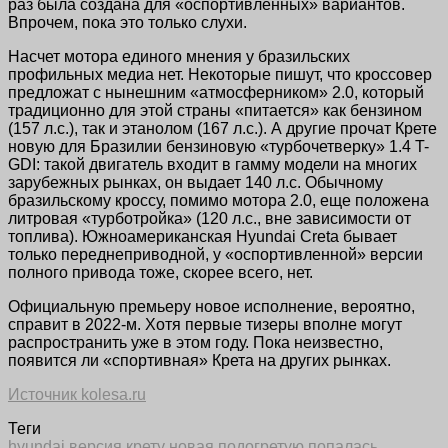
раз была создана для «оспортивленных» вариантов.
Впрочем, пока это только слухи.
Насчет мотора единого мнения у бразильских
профильных медиа нет. Некоторые пишут, что кроссовер
предложат с нынешним «атмосферником» 2.0, который
традиционно для этой страны «питается» как бензином
(157 л.с.), так и этанолом (167 л.с.). А другие прочат Крете
новую для Бразилии бензиновую «турбочетверку» 1.4 T-
GDI: такой двигатель входит в гамму модели на многих
зарубежных рынках, он выдает 140 л.с. Обычному
бразильскому кроссу, помимо мотора 2.0, еще положена
литровая «турботройка» (120 л.с., вне зависимости от
топлива). Южноамериканская Hyundai Creta бывает
только переднеприводной, у «оспортивленной» версии
полного привода тоже, скорее всего, нет.
Официальную премьеру новое исполнение, вероятно,
справит в 2022-м. Хотя первые тизеры вполне могут
распространить уже в этом году. Пока неизвестно,
появится ли «спортивная» Крета на других рынках.
Источник kolesa.ru
Теги
hyundai
версия
крету
новая
подогретую
попалась