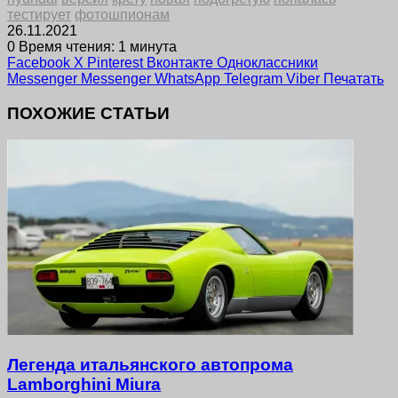
тестирует
фотошпионам
26.11.2021
0
Время чтения: 1 минута
Facebook
X
Pinterest
Вконтакте
Одноклассники
Messenger
Messenger
WhatsApp
Telegram
Viber
Печатать
ПОХОЖИЕ СТАТЬИ
Легенда итальянского автопрома
Lamborghini Miura