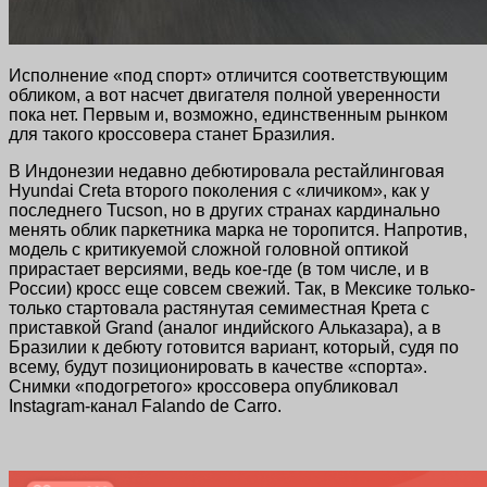
Исполнение «под спорт» отличится соответствующим
обликом, а вот насчет двигателя полной уверенности
пока нет. Первым и, возможно, единственным рынком
для такого кроссовера станет Бразилия.
В Индонезии недавно дебютировала рестайлинговая
Hyundai Creta второго поколения с «личиком», как у
последнего Tucson, но в других странах кардинально
менять облик паркетника марка не торопится. Напротив,
модель с критикуемой сложной головной оптикой
прирастает версиями, ведь кое-где (в том числе, и в
России) кросс еще совсем свежий. Так, в Мексике только-
только стартовала растянутая семиместная Крета с
приставкой Grand (аналог индийского Альказара), а в
Бразилии к дебюту готовится вариант, который, судя по
всему, будут позиционировать в качестве «спорта».
Снимки «подогретого» кроссовера опубликовал
Instagram-канал Falando de Carro.