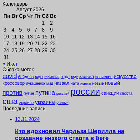
Календарь
Август 2026
Пн
Вт
Ср
Чт
Пт
Сб
Вс
1
2
3
4
5
6
7
8
9
10
11
12
13
14
15
16
17
18
19
20
21
22
23
24
25
26
27
28
29
30
31
« Июл
Облако меток
covid
заявил
искусство
года
байдена
значение
виды
германии
году
новый
кроссовер
назвал
новые
лукашенко
мид
нато
нового
россии
против
путина
санкции
путин
спорта
россией
сша
украины
украине
ученые
Последние записи
13.11.2024
Кто вдохновил Чарльза Шерилла на
создание низкого старта в беге