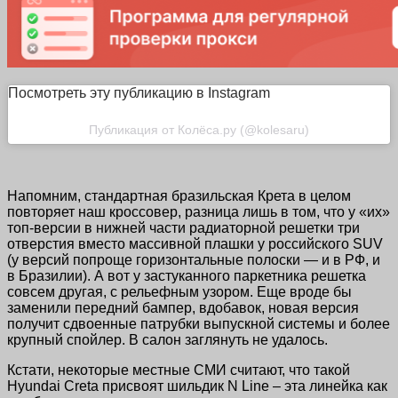
Посмотреть эту публикацию в Instagram
Публикация от Колёса.ру (@kolesaru)
Напомним, стандартная бразильская Крета в целом
повторяет наш кроссовер, разница лишь в том, что у «их»
топ-версии в нижней части радиаторной решетки три
отверстия вместо массивной плашки у российского SUV
(у версий попроще горизонтальные полоски — и в РФ, и
в Бразилии). А вот у застуканного паркетника решетка
совсем другая, с рельефным узором. Еще вроде бы
заменили передний бампер, вдобавок, новая версия
получит сдвоенные патрубки выпускной системы и более
крупный спойлер. В салон заглянуть не удалось.
Кстати, некоторые местные СМИ считают, что такой
Hyundai Creta присвоят шильдик N Line – эта линейка как