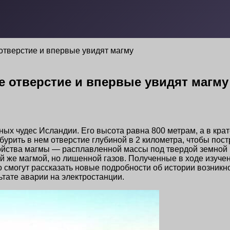
 отверстие и впервые увидят магму
е отверстие и впервые увидят магму
ых чудес Исландии. Его высота равна 800 метрам, а в кра
урить в нем отверстие глубиной в 2 километра, чтобы пос
ойства магмы — расплавленной массы под твердой земной ко
ой же магмой, но лишенной газов. Полученные в ходе изуче
 смогут рассказать новые подробности об истории возникн
ьтате аварии на электростанции.