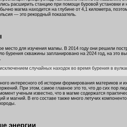
лись расширить станцию при помощи буровой установки и н
Обычно магма находится на глубине от 4,1 километра, поэт
ельсия — это рекордный показатель.
ы
ое место для изучения магмы. В 2014 году они решили пост
ло бурения скважины запланировано на 2024 год, на это в
.
 исключением случайных находок во время бурения в вулкан
 много интересного об истории формирования материков и 
ржений. При этом, самое главное это то, что до сих пор л
момент ученым известно, что в магме содержатся практиче
й и магний. В его составе также много летучих компоненто
породы.
ше энергии