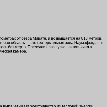
лометрах от озера Миватн, и возвышается на 818 метров.
 Вторая область — это геотермальная зона Наумафьядль, в
ось без жертв. Последний раз вулкан активничал в
ическая камера.
а вырабатывает электричество из тепловой энергии,