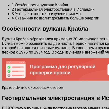
1
Особенности вулкана Крабла
2
Геотермальная электростанция в Исландии
3
Ученые готовятся к изучению магмы
4
Скважина позволит добывать больше энергии
Особенности вулкана Крабла
Вулкан Крабла образовался примерно 20 миллионов лет на
Вулкан можно разделить на две части. Первой является к
которой находятся грязевые вулканы. В свое время вулка
период с 1975 по 1984 год. В ходе изучения извержений 
Кратер Вити с бирюзовым озером
Геотермальная электростанция в И
В 1978 году у вулкана была построена геотермальная эле