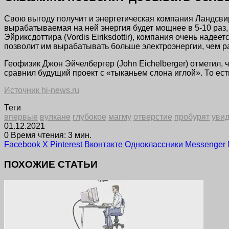
Свою выгоду получит и энергетическая компания Ландсвир
вырабатываемая на ней энергия будет мощнее в 5-10 раз
Эйриксдоттира (Vordis Eiriksdottir), компания очень наде
позволит им вырабатывать больше электроэнергии, чем р
Геофизик Джон Эйчелбергер (John Eichelberger) отметил,
сравнил будущий проект с «тыканьем слона иглой». То ест
Источник hi-news.ru
Теги
впервые
вулкане
глубокое
магму
отверстие
пробурят
увид
01.12.2021
0
Время чтения: 3 мин.
Facebook
X
Pinterest
Вконтакте
Одноклассники
Messenger
ПОХОЖИЕ СТАТЬИ