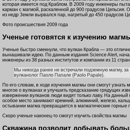
которая имеется под Краблом. В 2009 году инженеры пыта
карман с магмой, раскаленной до 900 градусов Цельсия. 
из недр Земли вырвался пар, нагретый до 450 градусов Ц
Фото происшествия 2009 года
Ученые готовятся к изучению магм
Ученые быстро смекнули, что вулкан Крабла — это отличн
вынашивали идею. По данным издания Science Alert, нача
инженеры из 38 разных институтов и компании из 11 стран
Мы никогда ранее не встречали подземную магму, за
вулканолог Паоло Папале (Paolo Papale).
По его словам, в ходе изучения магмы они смогут узнать
многое о вулканах и улучшить предсказание грядущих изве
извержении вулканов люди видят только лаву. На данный 
особое место занимают кремний, алюминий, железо, кальци
остывании магма превращается в магматические горные 
Скоро ученые наконец-то смогут изучить свойства магмы
Скважина позволит добывать боль