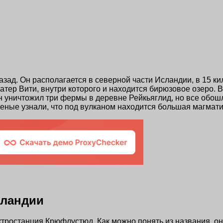
зад. Он располагается в северной части Исландии, в 15 ки
ратер Вити, внутри которого и находится бирюзовое озеро.
н уничтожил три фермы в деревне Рейкьяглид, но все обошл
ученые узнали, что под вулканом находится большая магмат
сландии
ктростанция Крюфлустюд. Как можно понять из названия, он