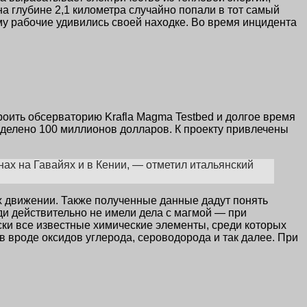
а глубине 2,1 километра случайно попали в тот самый
ому рабочие удивились своей находке. Во время инцидента
роить обсерваторию Krafla Magma Testbed и долгое время
ыделено 100 миллионов долларов. К проекту привлечены
ах на Гавайях и в Кении, — отметил итальянский
их движении. Также полученные данные дадут понять
юди действительно не имели дела с магмой — при
ски все известные химические элементы, среди которых
в вроде оксидов углерода, сероводорода и так далее. При