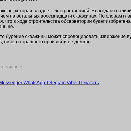
кьюн, которая владеет электростанцией. Благодаря наличи
, чем на остальных восемнадцати скважинах. По словам гл
ется, что в ходе строительства обсерватории будет изобрете
аньше.
 что бурение скважины может спровоцировать извержение ву
ь, ничего страшного произойти не должно.
ят
ученые
Messenger
WhatsApp
Telegram
Viber
Печатать