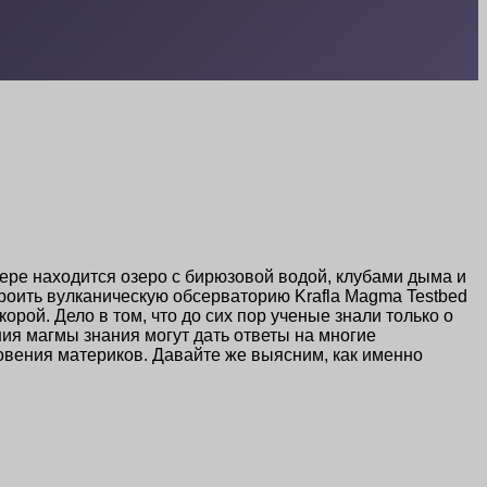
тере находится озеро с бирюзовой водой, клубами дыма и
троить вулканическую обсерваторию Krafla Magma Testbed
рой. Дело в том, что до сих пор ученые знали только о
ния магмы знания могут дать ответы на многие
овения материков. Давайте же выясним, как именно