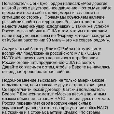
Пользователь Сети Джо Гордон написал: «Мои дорогие,
на этой дороге двустороннее движение, поэтому давайте
прекратим вести себя как лицемеры и взглянем на
ситуацию со стороны. Почему мы объясняем наличие
российских войск на территории России готовностью
нанести Америке удар исподтишка? С таким же успехом
Россия могла обвинить США в том, что мы отправляем
наши вооруженные силы во Флориду, которая находится
от Кубы на расстоянии 90 миль – это же совсем рядом!».
Американский блоггер Джим О’Райли с энтузиазмом
воспринял предложение российского МИД к США и
НАТО: «Не вижу ничего нелогичного в требовании
России ограничить продвижение США на восток.
Давайте согласимся с этим, чтобы в Европе не началась
очередная кровопролитная война».
Подобное мнение высказали не только американские
пользователи, но и граждане других стран, входящих в
Североатлантический договор. Датский пользователь
Боерге Р.Дженсен заметил: «Москва весьма понятным
языком объясняет странам НАТО, что им здесь не место.
Россия передвигает свои вооруженные силы к
украинской границе в ответ на присутствие войск НАТО
на Украине и в странах Балтики. Думаю, что страны