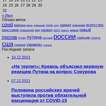
17
18
19
20
21
22
23
24
25
26
27
28
29
30
31
« Июл
Облако меток
covid
заявил
искусство
года
байдена
значение
виды
германии
году
новый
кроссовер
назвал
новые
лукашенко
мид
нато
нового
россии
против
путина
санкции
путин
спорта
россией
сша
украины
украине
ученые
Последние записи
10.12.2021
«Не терпит»: Кремль объяснил нервную
реакцию Путина на вопрос Сокурова
07.12.2021
Половина российских врачей
выступила против обязательной
вакцинации от COVID-19