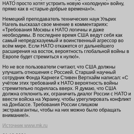
НАТО просто хотят устроить новую «холодную» войну,
прямо как в «старые-добрые времена»!».
Немецкий преподаватель технических наук Ульрих
Нагель высказал свое мнение в комментариях:
«Требования Москвы к НАТО логичны и даже
необходимы. В последнее время США ведут себя как
самый непредсказуемый и воинственный агрессор во
всём мире. Если НАТО откажется от дальнейшего
расширения на восток, вероятность глобальной войны в
Европе будет стремиться к нулю!».
Но не все пользователи считают, что США должны
улучшить отношения с Россией. Старший научный
сотрудник Фонда Карнеги Стивен Вертхайм написал: «С
учётом этих требований к НАТО вероятность войны
стремительно поднялась вверх. Я думаю, что США
должна отклонить их, ограничить диалог России с НАТО и
ввести войска на Украину, чтобы урегулировать конфликт
на Донбассе. Требования России слишком
экстравагантны, чтобы на них можно было обращать
внимание!».
Источник www.mk.ru