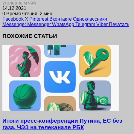
уголовным
чай
14.12.2021
0
Время чтения: 2 мин.
Facebook
X
Pinterest
Вконтакте
Одноклассники
Messenger
Messenger
WhatsApp
Telegram
Viber
Печатать
ПОХОЖИЕ СТАТЬИ
Итоги пресс-конференции Путина, ЕС без
газа. ЧЭЗ на телеканале РБК