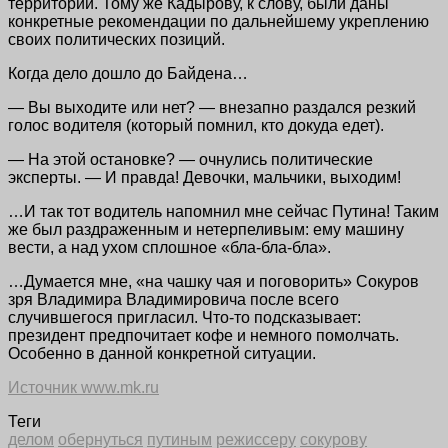
территорий. Тому же Кадырову, к слову, были даны
конкретные рекомендации по дальнейшему укреплению
своих политических позиций.
Когда дело дошло до Байдена…
— Вы выходите или нет? — внезапно раздался резкий
голос водителя (который помнил, кто докуда едет).
— На этой остановке? — очнулись политические
эксперты. — И правда! Девочки, мальчики, выходим!
…И так тот водитель напомнил мне сейчас Путина! Таким
же был раздраженным и нетерпеливым: ему машину
вести, а над ухом сплошное «бла-бла-бла».
…Думается мне, «на чашку чая и поговорить» Сокуров
зря Владимира Владимировича после всего
случившегося пригласил. Что-то подсказывает:
президент предпочитает кофе и немного помолчать.
Особенно в данной конкретной ситуации.
Источник www.mk.ru
Теги
делом
обернуться
путиным
режиссеру
сокурову