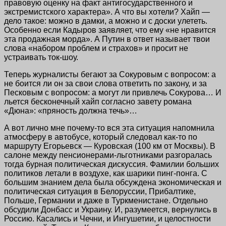
правовую оценку на факт антигосударственного и
экстремистского характера». А что вы хотели? Хайп —
дело такое: можно в дамки, а можно и с доски улететь.
Особенно если Кадыров заявляет, что ему «не нравится
эта продажная морда». А Путин в ответ называет твои
слова «набором проблем и страхов» и просит не
устраивать ток-шоу.
Теперь журналисты бегают за Сокуровым с вопросом: а
не боится ли он за свои слова ответить по закону, и за
Песковым с вопросом: а могут ли привлечь Сокурова… И
льется бесконечный хайп согласно завету романа
«Дюна»: «пряность должна течь»…
А вот лично мне почему-то вся эта ситуация напомнила
атмосферу в автобусе, который следовал как-то по
маршруту Егорьевск — Куровская (100 км от Москвы). В
салоне между пенсионерами-льготниками разгоралась
тогда бурная политическая дискуссия. Фамилии больших
политиков летали в воздухе, как шарики пинг-понга. С
большим знанием дела была обсуждена экономическая и
политическая ситуация в Белоруссии, Прибалтике,
Польше, Германии и даже в Туркменистане. Отдельно
обсудили Донбасс и Украину. И, разумеется, вернулись в
Россию. Касались и Чечни, и Ингушетии, и целостности