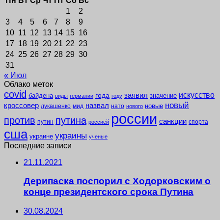
Пн
Вт
Ср
Чт
Пт
Сб
Вс
1
2
3
4
5
6
7
8
9
10
11
12
13
14
15
16
17
18
19
20
21
22
23
24
25
26
27
28
29
30
31
« Июл
Облако меток
covid
заявил
искусство
года
байдена
значение
виды
германии
году
новый
кроссовер
назвал
новые
лукашенко
мид
нато
нового
россии
против
путина
санкции
путин
спорта
россией
сша
украины
украине
ученые
Последние записи
21.11.2021
Дерипаска поспорил с Ходорковским о
конце президентского срока Путина
30.08.2024