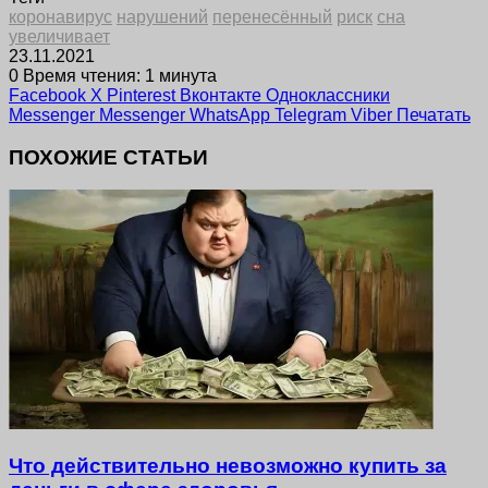
коронавирус
нарушений
перенесённый
риск
сна
увеличивает
23.11.2021
0
Время чтения: 1 минута
Facebook
X
Pinterest
Вконтакте
Одноклассники
Messenger
Messenger
WhatsApp
Telegram
Viber
Печатать
ПОХОЖИЕ СТАТЬИ
Что действительно невозможно купить за