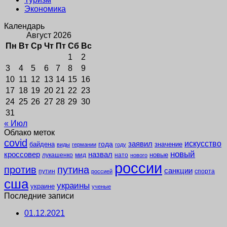
Экономика
Календарь
Август 2026
Пн
Вт
Ср
Чт
Пт
Сб
Вс
1
2
3
4
5
6
7
8
9
10
11
12
13
14
15
16
17
18
19
20
21
22
23
24
25
26
27
28
29
30
31
« Июл
Облако меток
covid
заявил
искусство
года
байдена
значение
виды
германии
году
новый
кроссовер
назвал
новые
лукашенко
мид
нато
нового
россии
против
путина
санкции
путин
спорта
россией
сша
украины
украине
ученые
Последние записи
01.12.2021