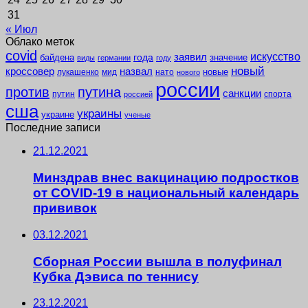
31
« Июл
Облако меток
covid
заявил
искусство
года
байдена
значение
виды
германии
году
новый
кроссовер
назвал
новые
лукашенко
мид
нато
нового
россии
против
путина
санкции
путин
спорта
россией
сша
украины
украине
ученые
Последние записи
21.12.2021
Минздрав внес вакцинацию подростков
от COVID-19 в национальный календарь
прививок
03.12.2021
Сборная России вышла в полуфинал
Кубка Дэвиса по теннису
23.12.2021