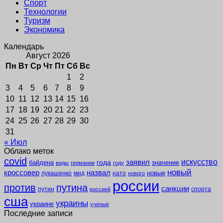
Спорт
Технологии
Туризм
Экономика
Календарь
Август 2026
Пн
Вт
Ср
Чт
Пт
Сб
Вс
1
2
3
4
5
6
7
8
9
10
11
12
13
14
15
16
17
18
19
20
21
22
23
24
25
26
27
28
29
30
31
« Июл
Облако меток
covid
заявил
искусство
года
байдена
значение
виды
германии
году
новый
кроссовер
назвал
новые
лукашенко
мид
нато
нового
россии
против
путина
санкции
путин
спорта
россией
сша
украины
украине
ученые
Последние записи