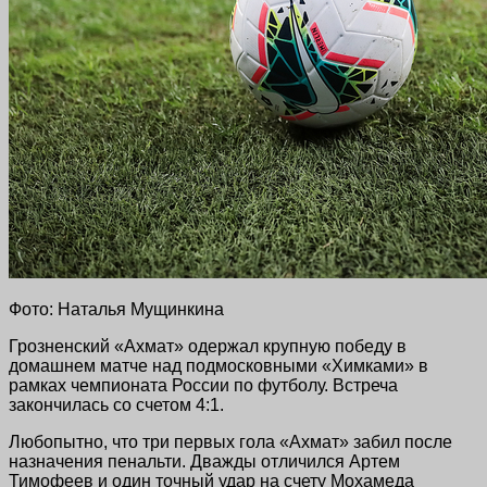
Фото: Наталья Мущинкина
Грозненский «Ахмат» одержал крупную победу в
домашнем матче над подмосковными «Химками» в
рамках чемпионата России по футболу. Встреча
закончилась со счетом 4:1.
Любопытно, что три первых гола «Ахмат» забил после
назначения пенальти. Дважды отличился Артем
Тимофеев и один точный удар на счету Мохамеда