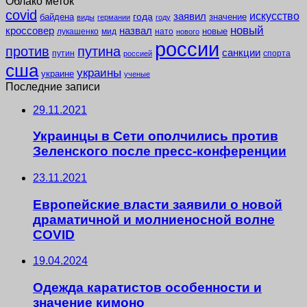
Облако меток
covid
заявил
искусство
года
байдена
значение
виды
германии
году
новый
кроссовер
назвал
новые
лукашенко
мид
нато
нового
россии
против
путина
санкции
путин
спорта
россией
сша
украины
украине
ученые
Последние записи
29.11.2021
Украинцы в Сети ополчились против
Зеленского после пресс-конференции
23.11.2021
Европейские власти заявили о новой
драматичной и молниеносной волне
COVID
19.04.2024
Одежда каратистов особенности и
значение кимоно