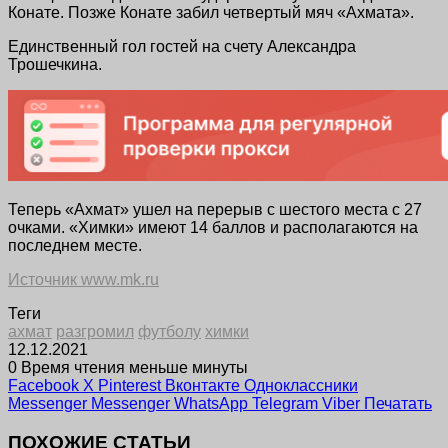
Конате. Позже Конате забил четвертый мяч «Ахмата».
Единственный гол гостей на счету Александра
Трошечкина.
Теперь «Ахмат» ушел на перерыв с шестого места с 27
очками. «Химки» имеют 14 баллов и располагаются на
последнем месте.
Источник www.mk.ru
Теги
ахмат
разгромил
футболу
химки
12.12.2021
0
Время чтения меньше минуты
Facebook
X
Pinterest
Вконтакте
Одноклассники
Messenger
Messenger
WhatsApp
Telegram
Viber
Печатать
ПОХОЖИЕ СТАТЬИ