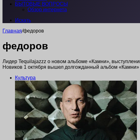
БЫТОВЫЕ ВОПРОСЫ
Обзор интернета
Искать
Главная
/
федоров
федоров
Лидер Tequilajazzz о новом альбоме «Камни», выступлен
Новиков 1 октября вышел долгожданный альбом «Камни» г
Культура