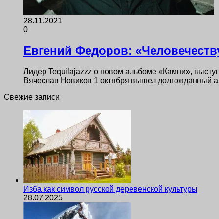
28.11.2021
0
Евгений Федоров: «Человечеству
Лидер Tequilajazzz о новом альбоме «Камни», высту
Вячеслав Новиков 1 октября вышел долгожданный ал
Свежие записи
Изба как символ русской деревенской культуры
28.07.2025