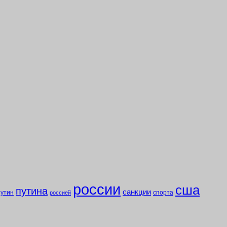
россии
сша
путина
санкции
путин
спорта
россией