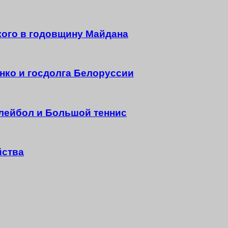
кого в годовщину Майдана
нко и госдолга Белоруссии
олейбол и Большой теннис
йства