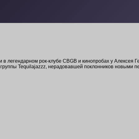
ии в легендарном рок-клубе CBGB и кинопробах у Алексея 
руппы Tequilajazzz, нерадовавшей поклонников новыми пес