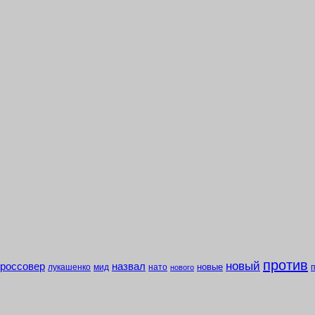
против
новый
кроссовер
назвал
новые
лукашенко
мид
нато
нового