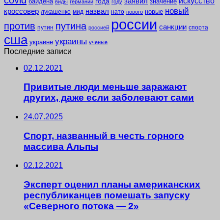
заявил
искусство
года
байдена
значение
виды
германии
году
новый
кроссовер
назвал
новые
лукашенко
мид
нато
нового
россии
против
путина
санкции
путин
спорта
россией
сша
украины
украине
ученые
Последние записи
02.12.2021
Привитые люди меньше заражают
других, даже если заболевают сами
24.07.2025
Спорт, названный в честь горного
массива Альпы
02.12.2021
Эксперт оценил планы американских
республиканцев помешать запуску
«Северного потока — 2»