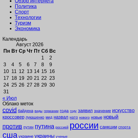
Обзор интернета
Политика
Спорт
Технологии
Туризм
Экономика
Календарь
Август 2026
Пн
Вт
Ср
Чт
Пт
Сб
Вс
1
2
3
4
5
6
7
8
9
10
11
12
13
14
15
16
17
18
19
20
21
22
23
24
25
26
27
28
29
30
31
« Июл
Облако меток
covid
заявил
искусство
года
байдена
значение
виды
германии
году
новый
кроссовер
назвал
новые
лукашенко
мид
нато
нового
россии
против
путина
санкции
путин
спорта
россией
сша
украины
украине
ученые