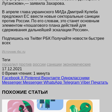
Луганском»,— заявила Захарова.
В апреле глава украинского МИДа Дмитрий Кулеба
предложил ЕС ввести новые секторальные санкции
против России. По его словам, это станет основным
элементом «пошагового плана действий для
сдерживания дальнейшей эскалации России».
Подпишись на Twitter РБК Получайте новости быстрее
всех
Источник rbc.ru
Теги
продлил
против
россии
санкции
экономические
17.12.2021
0
Время чтения: 1 минута
Facebook
X
Pinterest
Вконтакте
Одноклассники
Messenger
Messenger
WhatsApp
Telegram
Viber
Печатать
ПОХОЖИЕ СТАТЬИ