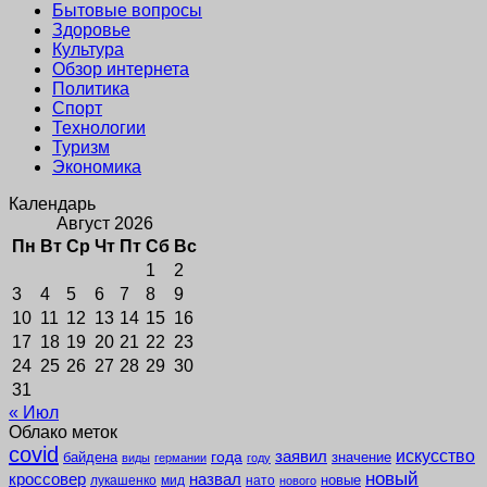
Бытовые вопросы
Здоровье
Культура
Обзор интернета
Политика
Спорт
Технологии
Туризм
Экономика
Календарь
Август 2026
Пн
Вт
Ср
Чт
Пт
Сб
Вс
1
2
3
4
5
6
7
8
9
10
11
12
13
14
15
16
17
18
19
20
21
22
23
24
25
26
27
28
29
30
31
« Июл
Облако меток
covid
заявил
искусство
года
байдена
значение
виды
германии
году
новый
кроссовер
назвал
новые
лукашенко
мид
нато
нового