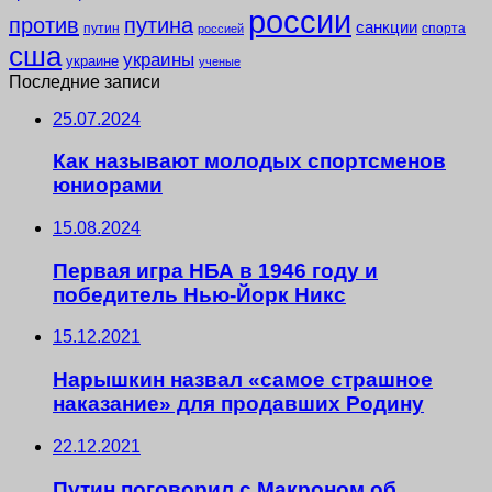
россии
против
путина
санкции
путин
спорта
россией
сша
украины
украине
ученые
Последние записи
25.07.2024
Как называют молодых спортсменов
юниорами
15.08.2024
Первая игра НБА в 1946 году и
победитель Нью-Йорк Никс
15.12.2021
Нарышкин назвал «самое страшное
наказание» для продавших Родину
22.12.2021
Путин поговорил с Макроном об