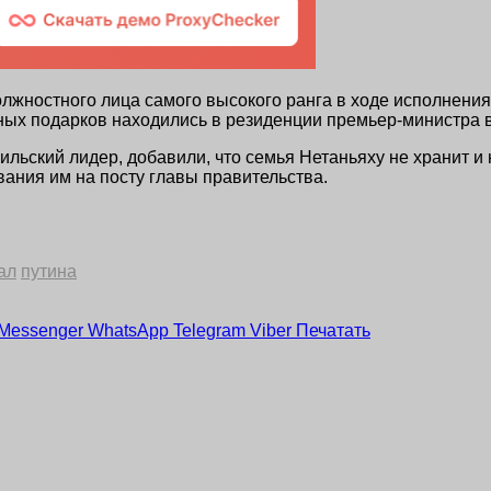
олжностного лица самого высокого ранга в ходе исполнени
нных подарков находились в резиденции премьер-министра в
льский лидер, добавили, что семья Нетаньяху не хранит и 
ания им на посту главы правительства.
ал
путина
Messenger
WhatsApp
Telegram
Viber
Печатать