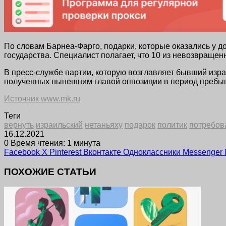
По словам Барнеа-Фарго, подарки, которые оказались у д
государства. Специалист полагает, что 10 из невозвраще
В пресс-службе партии, которую возглавляет бывший израи
полученных нынешним главой оппозиции в период пребыв
Источник www.mk.ru
Теги
вернуть
израильский
нетаньяху
подарок
политик
потребов
16.12.2021
0
Время чтения: 1 минута
Facebook
X
Pinterest
Вконтакте
Одноклассники
Messenger
ПОХОЖИЕ СТАТЬИ