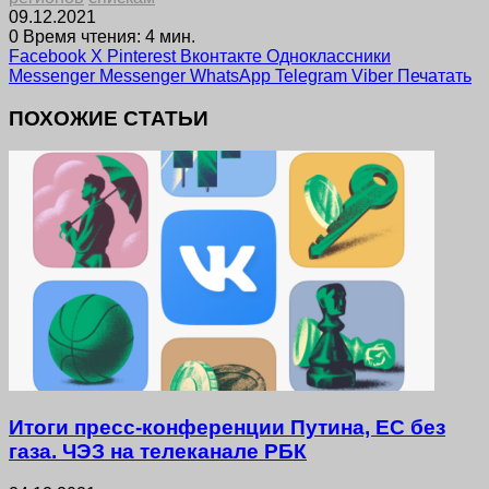
09.12.2021
0
Время чтения: 4 мин.
Facebook
X
Pinterest
Вконтакте
Одноклассники
Messenger
Messenger
WhatsApp
Telegram
Viber
Печатать
ПОХОЖИЕ СТАТЬИ
Итоги пресс-конференции Путина, ЕС без
газа. ЧЭЗ на телеканале РБК