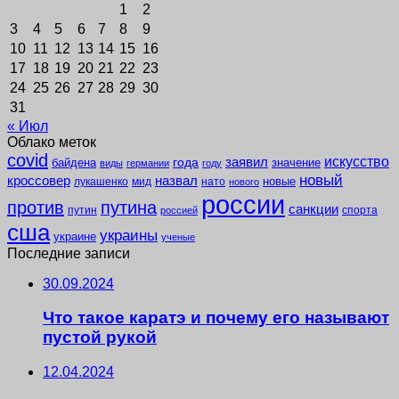
1
2
3
4
5
6
7
8
9
10
11
12
13
14
15
16
17
18
19
20
21
22
23
24
25
26
27
28
29
30
31
« Июл
Облако меток
covid
заявил
искусство
года
байдена
значение
виды
германии
году
новый
кроссовер
назвал
новые
лукашенко
мид
нато
нового
россии
против
путина
санкции
путин
спорта
россией
сша
украины
украине
ученые
Последние записи
30.09.2024
Что такое каратэ и почему его называют
пустой рукой
12.04.2024