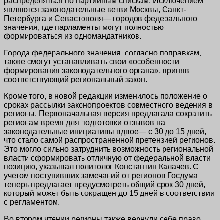
распределяться по партийным спискам. Исключением
являются законодательные ветви Москвы, Санкт-
Петербурга и Севастополя— городов федерального
значения, где парламенты могут полностью
формироваться из одномандатников.
Города федерального значения, согласно поправкам,
также смогут устанавливать свои «особенности
формирования законодательного органа», приняв
соответствующий региональный закон.
Кроме того, в новой редакции изменилось положение о
сроках рассылки законопроектов совместного ведения в
регионы. Первоначальная версия предлагала сократить
регионам время для подготовки отзывов на
законодательные инициативы вдвое— с 30 до 15 дней,
что стало самой распространенной претензией регионов.
Это могло сильно затруднить возможность региональной
власти сформировать отличную от федеральной власти
позицию, указывал политолог Константин Калачев. С
учетом поступивших замечаний от регионов Госдума
теперь предлагает предусмотреть общий срок 30 дней,
который может быть сокращен до 15 дней в соответствии
с регламентом.
Во втором чтении регионы также вернули себе право