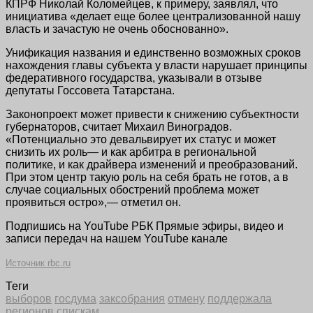
КПРФ Николай Коломейцев, к примеру, заявлял, что
инициатива «делает еще более централизованной нашу
власть и зачастую не очень обоснованно».
Унификация названия и единственно возможных сроков
нахождения главы субъекта у власти нарушает принципы
федеративного государства, указывали в отзыве
депутаты Госсовета Татарстана.
Законопроект может привести к снижению субъектности
губернаторов, считает Михаил Виноградов.
«Потенциально это девальвирует их статус и может
снизить их роль— и как арбитра в региональной
политике, и как драйвера изменений и преобразований.
При этом центр такую роль на себя брать не готов, а в
случае социальных обострений проблема может
проявиться остро»,— отметил он.
Подпишись на YouTube РБК Прямые эфиры, видео и
записи передач на нашем YouTube канале
Источник rbc.ru
Теги
выборов
госдума
заксобрания
отмену
поддержала
регионов
спискам