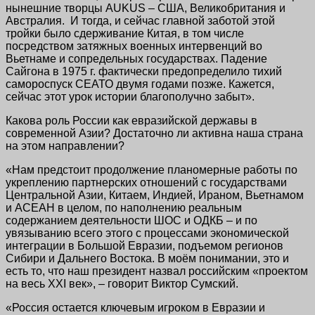
нынешние творцы AUKUS – США, Великобритания и
Австралия. И тогда, и сейчас главной заботой этой
тройки было сдерживание Китая, в том числе
посредством затяжных военных интервенций во
Вьетнаме и сопредельных государствах. Падение
Сайгона в 1975 г. фактически предопределило тихий
самороспуск СЕАТО двумя годами позже. Кажется,
сейчас этот урок истории благополучно забыт».
Какова роль России как евразийской державы в
современной Азии? Достаточно ли активна наша страна
на этом направлении?
«Нам предстоит продолжение планомерные работы по
укреплению партнерских отношений с государствами
Центральной Азии, Китаем, Индией, Ираном, Вьетнамом
и АСЕАН в целом, по наполнению реальным
содержанием деятельности ШОС и ОДКБ – и по
увязыванию всего этого с процессами экономической
интеграции в Большой Евразии, подъемом регионов
Сибири и Дальнего Востока. В моём понимании, это и
есть то, что наш президент назвал российским «проектом
на весь XXI век», – говорит Виктор Сумский.
«Россия остается ключевым игроком в Евразии и