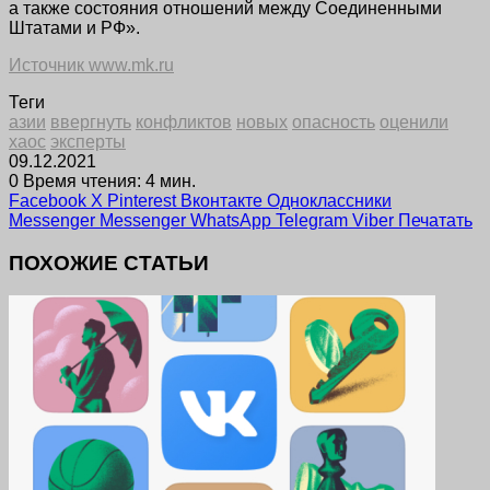
а также состояния отношений между Соединенными
Штатами и РФ».
Источник www.mk.ru
Теги
азии
ввергнуть
конфликтов
новых
опасность
оценили
хаос
эксперты
09.12.2021
0
Время чтения: 4 мин.
Facebook
X
Pinterest
Вконтакте
Одноклассники
Messenger
Messenger
WhatsApp
Telegram
Viber
Печатать
ПОХОЖИЕ СТАТЬИ