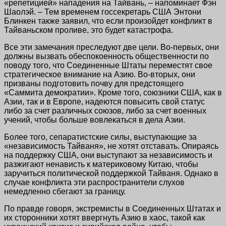
«репетицией» нападения на Тайвань, – напоминает Фэн
Шаолэй. – Тем временем госсекретарь США Энтони
Блинкен также заявил, что если произойдет конфликт в
Тайваньском проливе, это будет катастрофа.
Все эти замечания преследуют две цели. Во-первых, они
должны вызвать обеспокоенность общественности по
поводу того, что Соединенные Штаты переместят свое
стратегическое внимание на Азию. Во-вторых, они
призваны подготовить почву для предстоящего
«Саммита демократии». Кроме того, союзники США, как в
Азии, так и в Европе, надеются повысить свой статус
либо за счет различных союзов, либо за счет военных
учений, чтобы больше вовлекаться в дела Азии.
Более того, сепаратистские силы, выступающие за
«независимость Тайваня», не хотят отставать. Опираясь
на поддержку США, они выступают за независимость и
разжигают ненависть к материковому Китаю, чтобы
заручиться политической поддержкой Тайваня. Однако в
случае конфликта эти распространители слухов
немедленно сбегают за границу.
По правде говоря, экстремисты в Соединенных Штатах и
​​их сторонники хотят ввергнуть Азию в хаос, такой как