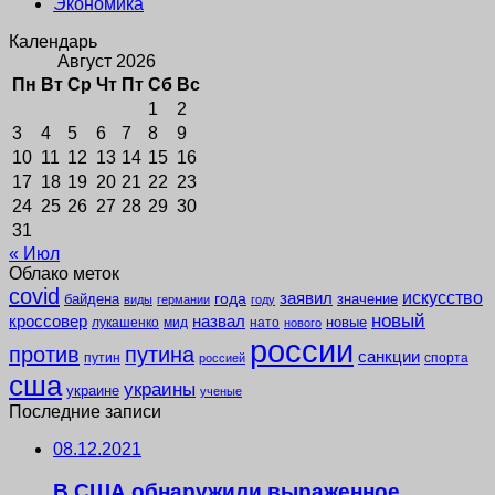
Экономика
Календарь
Август 2026
Пн
Вт
Ср
Чт
Пт
Сб
Вс
1
2
3
4
5
6
7
8
9
10
11
12
13
14
15
16
17
18
19
20
21
22
23
24
25
26
27
28
29
30
31
« Июл
Облако меток
covid
заявил
искусство
года
байдена
значение
виды
германии
году
новый
кроссовер
назвал
новые
лукашенко
мид
нато
нового
россии
против
путина
санкции
путин
спорта
россией
сша
украины
украине
ученые
Последние записи
08.12.2021
В США обнаружили выраженное