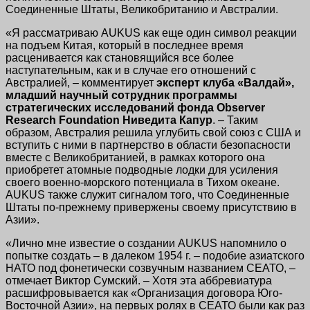
Соединенные Штаты, Великобританию и Австралии.
«Я рассматриваю AUKUS как еще один символ реакции
на подъем Китая, который в последнее время
расценивается как становящийся все более
наступательным, как и в случае его отношений с
Австралией, – комментирует
эксперт клуба «Валдай»,
младший научный сотрудник программы
стратегических исследований фонда Observer
Research Foundation Ниведита Капур
. – Таким
образом, Австралия решила углубить свой союз с США и
вступить с ними в партнерство в области безопасности
вместе с Великобританией, в рамках которого она
приобретет атомные подводные лодки для усиления
своего военно-морского потенциала в Тихом океане.
AUKUS также служит сигналом того, что Соединенные
Штаты по-прежнему привержены своему присутствию в
Азии».
«Лично мне известие о создании AUKUS напомнило о
попытке создать – в далеком 1954 г. – подобие азиатского
НАТО под фонетически созвучным названием СЕАТО, –
отмечает Виктор Сумский. – Хотя эта аббревиатура
расшифровывается как «Организация договора Юго-
Восточной Азии», на первых ролях в СЕАТО были как раз