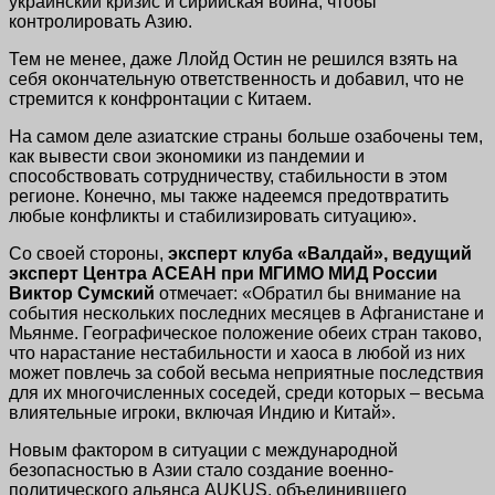
украинский кризис и сирийская война, чтобы
контролировать Азию.
Тем не менее, даже Ллойд Остин не решился взять на
себя окончательную ответственность и добавил, что не
стремится к конфронтации с Китаем.
На самом деле азиатские страны больше озабочены тем,
как вывести свои экономики из пандемии и
способствовать сотрудничеству, стабильности в этом
регионе. Конечно, мы также надеемся предотвратить
любые конфликты и стабилизировать ситуацию».
Со своей стороны,
эксперт клуба «Валдай», ведущий
эксперт Центра АСЕАН при МГИМО МИД России
Виктор Сумский
отмечает: «Обратил бы внимание на
события нескольких последних месяцев в Афганистане и
Мьянме. Географическое положение обеих стран таково,
что нарастание нестабильности и хаоса в любой из них
может повлечь за собой весьма неприятные последствия
для их многочисленных соседей, среди которых – весьма
влиятельные игроки, включая Индию и Китай».
Новым фактором в ситуации с международной
безопасностью в Азии стало создание военно-
политического альянса AUKUS, объединившего