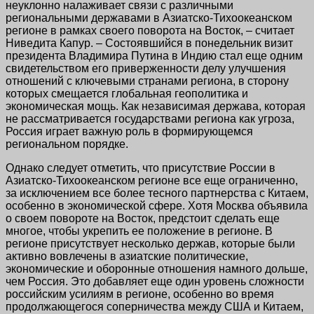
неуклонно налаживает связи с различными
региональными державами в Азиатско-Тихоокеанском
регионе в рамках своего поворота на Восток, – считает
Ниведита Капур. – Состоявшийся в понедельник визит
президента Владимира Путина в Индию стал еще одним
свидетельством его приверженности делу улучшения
отношений с ключевыми странами региона, в сторону
которых смещается глобальная геополитика и
экономическая мощь. Как независимая держава, которая
не рассматривается государствами региона как угроза,
Россия играет важную роль в формирующемся
региональном порядке.
Однако следует отметить, что присутствие России в
Азиатско-Тихоокеанском регионе все еще ограниченно,
за исключением все более тесного партнерства с Китаем,
особенно в экономической сфере. Хотя Москва объявила
о своем повороте на Восток, предстоит сделать еще
многое, чтобы укрепить ее положение в регионе. В
регионе присутствует несколько держав, которые были
активно вовлечены в азиатские политические,
экономические и оборонные отношения намного дольше,
чем Россия. Это добавляет еще один уровень сложности
российским усилиям в регионе, особенно во время
продолжающегося соперничества между США и Китаем,