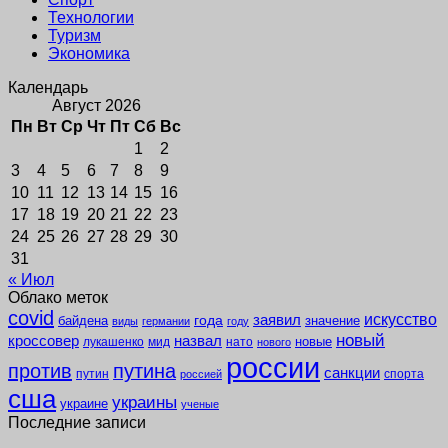
Технологии
Туризм
Экономика
Календарь
Август 2026
Пн
Вт
Ср
Чт
Пт
Сб
Вс
1
2
3
4
5
6
7
8
9
10
11
12
13
14
15
16
17
18
19
20
21
22
23
24
25
26
27
28
29
30
31
« Июл
Облако меток
covid
заявил
искусство
года
байдена
значение
виды
германии
году
новый
кроссовер
назвал
новые
лукашенко
мид
нато
нового
россии
против
путина
санкции
путин
спорта
россией
сша
украины
украине
ученые
Последние записи