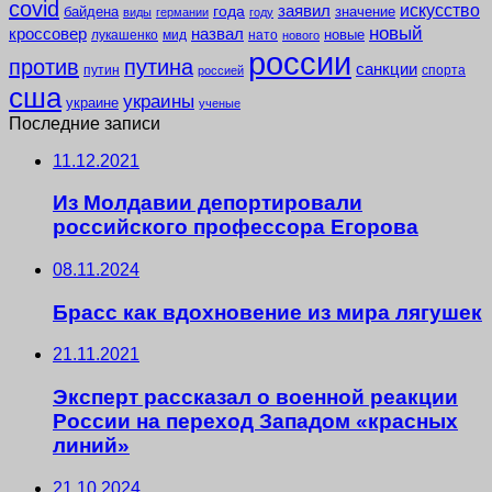
covid
заявил
искусство
года
байдена
значение
виды
германии
году
новый
кроссовер
назвал
новые
лукашенко
мид
нато
нового
россии
против
путина
санкции
путин
спорта
россией
сша
украины
украине
ученые
Последние записи
11.12.2021
Из Молдавии депортировали
российского профессора Егорова
08.11.2024
Брасс как вдохновение из мира лягушек
21.11.2021
Эксперт рассказал о военной реакции
России на переход Западом «красных
линий»
21.10.2024