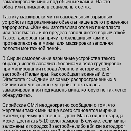
замаскировали мины под обычные камни. На это
обратили внимание в социальных сетях.
Тактику маскировки мин и самодельных взрывных
устройств под различные объекты чаще всего применяют
террористы. «Камни» изготавливаются из пенопласта
или пластмассы и до предела заполняются взрывчаткой.
Также диверсанты прячут в фальшивых камнях
противопехотные мины, для маскировки заполняя
полости монтажной пеной.
В Сирии самодельные взрывные устройства такого
образца использовались боевиками ряда группировок
при минировании города Алеппо и исторической
застройки Пальмиры. Как сообщает военный блог
Directorate 4: «Одним из самых распространенных в
Сирии типом взрывных устройств оказалась
замаскированная под камень мина, которую не так легко
обнаружить».
Сирийские СМИ неоднократно сообщали о том, что
жертвами таких мин чаще всего становятся мирные
жители, преимущественно – дети. Масса одного заряда
может достигать 5-10 килограммов. В случае, если мины
заложены в городской застройке либо вблизи автодорог