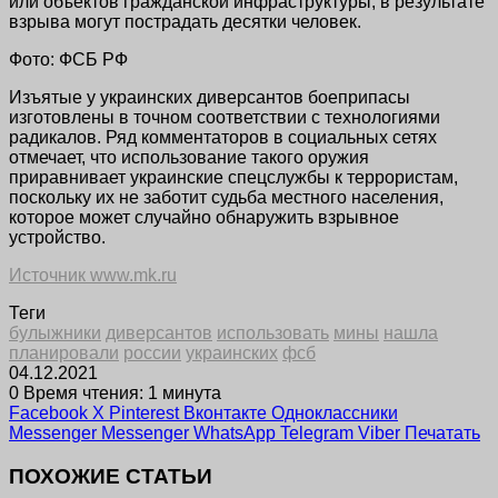
или объектов гражданской инфраструктуры, в результате
взрыва могут пострадать десятки человек.
Фото: ФСБ РФ
Изъятые у украинских диверсантов боеприпасы
изготовлены в точном соответствии с технологиями
радикалов. Ряд комментаторов в социальных сетях
отмечает, что использование такого оружия
приравнивает украинские спецслужбы к террористам,
поскольку их не заботит судьба местного населения,
которое может случайно обнаружить взрывное
устройство.
Источник www.mk.ru
Теги
булыжники
диверсантов
использовать
мины
нашла
планировали
россии
украинских
фсб
04.12.2021
0
Время чтения: 1 минута
Facebook
X
Pinterest
Вконтакте
Одноклассники
Messenger
Messenger
WhatsApp
Telegram
Viber
Печатать
ПОХОЖИЕ СТАТЬИ