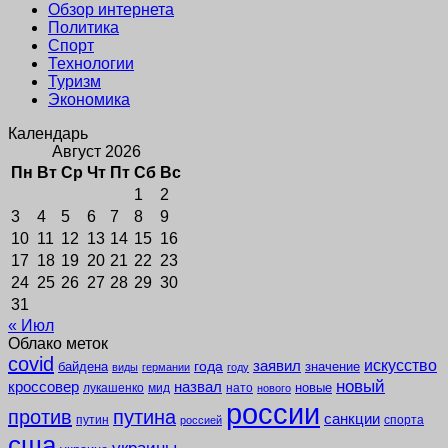
Обзор интернета
Политика
Спорт
Технологии
Туризм
Экономика
Календарь
Август 2026
Пн
Вт
Ср
Чт
Пт
Сб
Вс
1
2
3
4
5
6
7
8
9
10
11
12
13
14
15
16
17
18
19
20
21
22
23
24
25
26
27
28
29
30
31
« Июл
Облако меток
covid
заявил
искусство
года
байдена
значение
виды
германии
году
новый
кроссовер
назвал
новые
лукашенко
мид
нато
нового
россии
против
путина
санкции
путин
спорта
россией
сша
украины