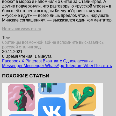
воюют в мороз и напомнили о битве за Сталинград. А
другие подчеркнули, что разговоры о «русской угрозе» в
большей степени выгодны Киеву. «Украинская утка
«Русские идут» — всего лишь предлог, чтобы нарушать
Минские соглашения», — высказался один комментатор.
Источник www.mk.ru
Теги
британцы
возможной
войне
вспомните
высказались
россией
сталинград
30.11.2021
0
Время чтения: 1 минута
Facebook
X
Pinterest
Вконтакте
Одноклассники
Messenger
Messenger
WhatsApp
Telegram
Viber
Печатать
ПОХОЖИЕ СТАТЬИ