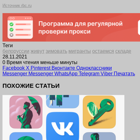
Источник rbc.ru
Теги
белоруссии
живут
зимовать
мигранты
остаемся
складе
28.11.2021
0
Время чтения меньше минуты
Facebook
X
Pinterest
Вконтакте
Одноклассники
Messenger
Messenger
WhatsApp
Telegram
Viber
Печатать
ПОХОЖИЕ СТАТЬИ