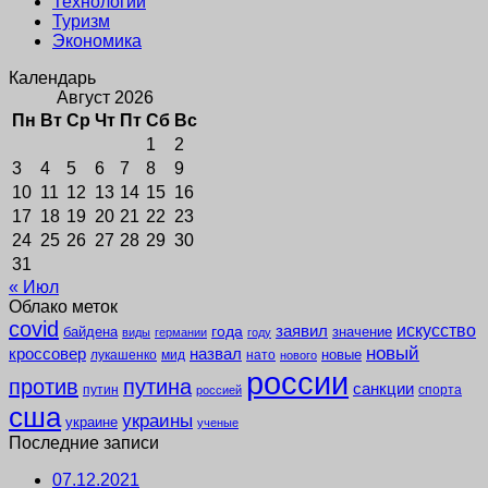
Технологии
Туризм
Экономика
Календарь
Август 2026
Пн
Вт
Ср
Чт
Пт
Сб
Вс
1
2
3
4
5
6
7
8
9
10
11
12
13
14
15
16
17
18
19
20
21
22
23
24
25
26
27
28
29
30
31
« Июл
Облако меток
covid
заявил
искусство
года
байдена
значение
виды
германии
году
новый
кроссовер
назвал
новые
лукашенко
мид
нато
нового
россии
против
путина
санкции
путин
спорта
россией
сша
украины
украине
ученые
Последние записи
07.12.2021