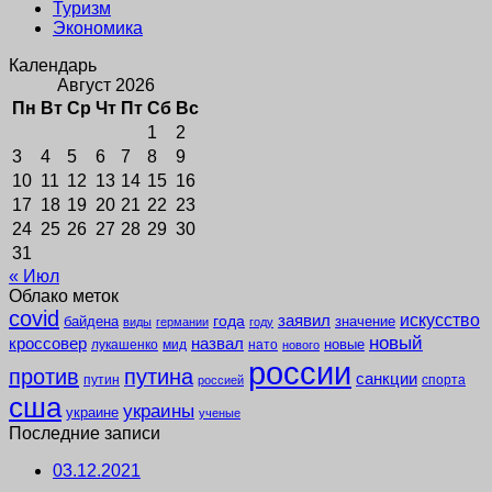
Туризм
Экономика
Календарь
Август 2026
Пн
Вт
Ср
Чт
Пт
Сб
Вс
1
2
3
4
5
6
7
8
9
10
11
12
13
14
15
16
17
18
19
20
21
22
23
24
25
26
27
28
29
30
31
« Июл
Облако меток
covid
заявил
искусство
года
байдена
значение
виды
германии
году
новый
кроссовер
назвал
новые
лукашенко
мид
нато
нового
россии
против
путина
санкции
путин
спорта
россией
сша
украины
украине
ученые
Последние записи
03.12.2021