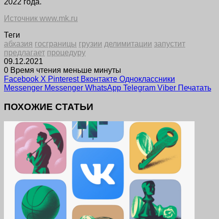
2022 года.
Источник www.mk.ru
Теги
абхазия
госграницы
грузии
делимитации
запустит
предлагает
процедуру
09.12.2021
0
Время чтения меньше минуты
Facebook
X
Pinterest
Вконтакте
Одноклассники
Messenger
Messenger
WhatsApp
Telegram
Viber
Печатать
ПОХОЖИЕ СТАТЬИ