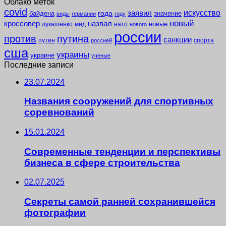
Облако меток
covid
заявил
искусство
года
байдена
значение
виды
германии
году
новый
кроссовер
назвал
новые
лукашенко
мид
нато
нового
россии
против
путина
санкции
путин
спорта
россией
сша
украины
украине
ученые
Последние записи
23.07.2024
Названия сооружений для спортивных
соревнований
15.01.2024
Современные тенденции и перспективы
бизнеса в сфере строительства
02.07.2025
Секреты самой ранней сохранившейся
фотографии