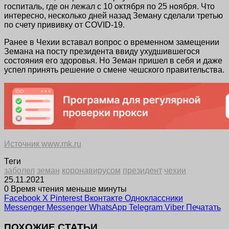
госпиталь, где он лежал с 10 октября по 25 ноября. Что
интересно, несколько дней назад Земану сделали третью
по счету прививку от COVID-19.
Ранее в Чехии вставал вопрос о временном замещении
Земана на посту президента ввиду ухудшившегося
состояния его здоровья. Но Земан пришел в себя и даже
успел принять решение о смене чешского правительства.
Источник www.mk.ru
Теги
заболел
земан
коронавирусом
президент
чехии
25.11.2021
0
Время чтения меньше минуты
Facebook
X
Pinterest
Вконтакте
Одноклассники
Messenger
Messenger
WhatsApp
Telegram
Viber
Печатать
ПОХОЖИЕ СТАТЬИ