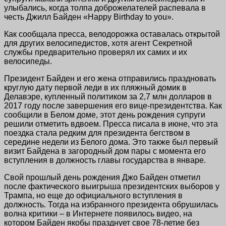
улыбались, когда толпа доброжелателей распевала в
честь Джилл Байден «Happy Birthday to you».
Как сообщала пресса, велодорожка оставалась открытой
для других велосипедистов, хотя агент Секретной
службы предварительно проверял их самих и их
велосипеды.
Президент Байден и его жена отправились праздновать
круглую дату первой леди в их пляжный домик в
Делавэре, купленный политиком за 2,7 млн долларов в
2017 году после завершения его вице-президентства. Как
сообщили в Белом доме, этот день рождения супруги
решили отметить вдвоем. Пресса писала в июне, что эта
поездка стала редким для президента бегством в
середине недели из Белого дома. Это также был первый
визит Байдена в загородный дом пары с момента его
вступления в должность главы государства в январе.
Свой прошлый день рождения Джо Байден отметил
после фактического выигрыша президентских выборов у
Трампа, но еще до официального вступления в
должность. Тогда на избранного президента обрушилась
волна критики – в Интернете появилось видео, на
котором Байден якобы празднует свое 78-летие без