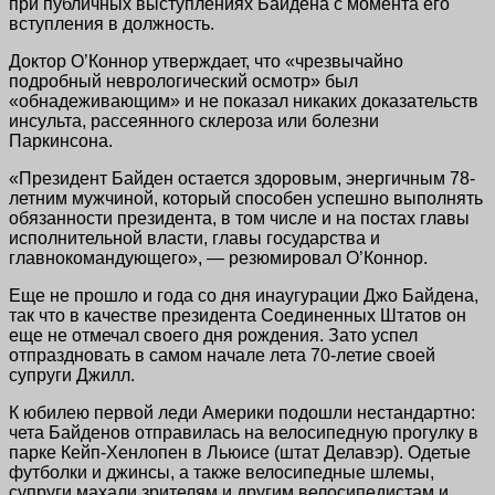
при публичных выступлениях Байдена с момента его
вступления в должность.
Доктор О’Коннор утверждает, что «чрезвычайно
подробный неврологический осмотр» был
«обнадеживающим» и не показал никаких доказательств
инсульта, рассеянного склероза или болезни
Паркинсона.
«Президент Байден остается здоровым, энергичным 78-
летним мужчиной, который способен успешно выполнять
обязанности президента, в том числе и на постах главы
исполнительной власти, главы государства и
главнокомандующего», — резюмировал О’Коннор.
Еще не прошло и года со дня инаугурации Джо Байдена,
так что в качестве президента Соединенных Штатов он
еще не отмечал своего дня рождения. Зато успел
отпраздновать в самом начале лета 70-летие своей
супруги Джилл.
К юбилею первой леди Америки подошли нестандартно:
чета Байденов отправилась на велосипедную прогулку в
парке Кейп-Хенлопен в Льюисе (штат Делавэр). Одетые
футболки и джинсы, а также велосипедные шлемы,
супруги махали зрителям и другим велосипедистам и