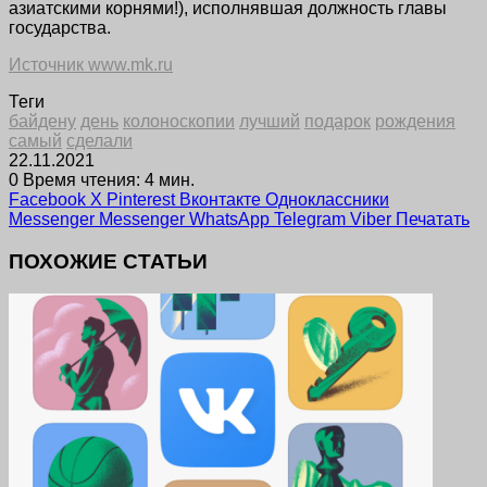
азиатскими корнями!), исполнявшая должность главы
государства.
Источник www.mk.ru
Теги
байдену
день
колоноскопии
лучший
подарок
рождения
самый
сделали
22.11.2021
0
Время чтения: 4 мин.
Facebook
X
Pinterest
Вконтакте
Одноклассники
Messenger
Messenger
WhatsApp
Telegram
Viber
Печатать
ПОХОЖИЕ СТАТЬИ