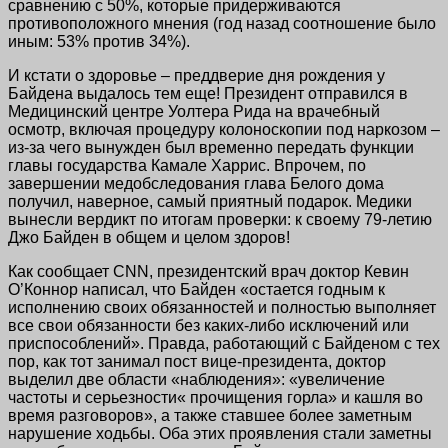
сравнению с 50%, которые придерживаются
противоположного мнения (год назад соотношение было
иным: 53% против 34%).
И кстати о здоровье – преддверие дня рождения у
Байдена выдалось тем еще! Президент отправился в
Медицинский центре Уолтера Рида на врачебный
осмотр, включая процедуру колоноскопии под наркозом –
из-за чего вынужден был временно передать функции
главы государства Камале Харрис. Впрочем, по
завершении медобследования глава Белого дома
получил, наверное, самый приятный подарок. Медики
вынесли вердикт по итогам проверки: к своему 79-летию
Джо Байден в общем и целом здоров!
Как сообщает CNN, президентский врач доктор Кевин
О’Коннор написал, что Байден «остается годным к
исполнению своих обязанностей и полностью выполняет
все свои обязанности без каких-либо исключений или
приспособлений». Правда, работающий с Байденом с тех
пор, как тот занимал пост вице-президента, доктор
выделил две области «наблюдения»: «увеличение
частоты и серьезности« прочищения горла» и кашля во
время разговоров», а также ставшее более заметным
нарушение ходьбы. Оба этих проявления стали заметны