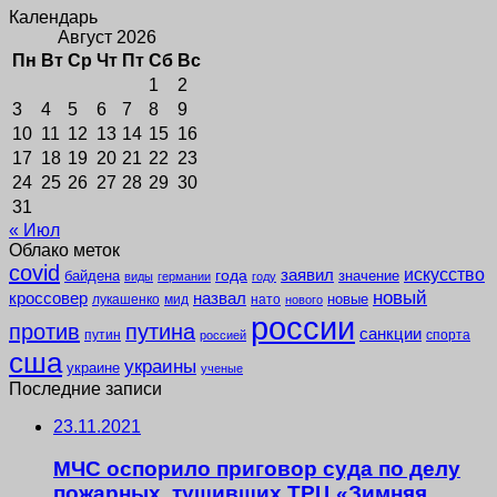
Календарь
Август 2026
Пн
Вт
Ср
Чт
Пт
Сб
Вс
1
2
3
4
5
6
7
8
9
10
11
12
13
14
15
16
17
18
19
20
21
22
23
24
25
26
27
28
29
30
31
« Июл
Облако меток
covid
заявил
искусство
года
байдена
значение
виды
германии
году
новый
кроссовер
назвал
новые
лукашенко
мид
нато
нового
россии
против
путина
санкции
путин
спорта
россией
сша
украины
украине
ученые
Последние записи
23.11.2021
МЧС оспорило приговор суда по делу
пожарных, тушивших ТРЦ «Зимняя