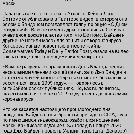
маски.
Началось все с того, что мэр Атланты Кейша Лэнс
Боттомс опубликовала в Твиттере видео, в котором она
рядом с Байденом возглавляет толпу, поющую «С Днем
Рождения!». Вскоре видеокадры разошлись в Сети как
очевидное доказательство того, что Боттомс, Байден и
другие не носили масок для защиты от коронавируса.
Консервативные новостные интернет-сайты
Conservatives Today и Daily Patriot Post указали на видео
как на свидетельство лицемерия демократов.
«Вам не разрешают праздновать День Благодарения с
несколькими членами вашей семьи, зато Джо Байден и
сотни его друзей могут собираться вместе, без масок, и
веселиться, как в 1999 году», — говорилось в
антибайденовских публикациях. Но, как выяснилась,
видео было снято еще в 2019 году, то есть до пандемии
коронавируса.
Что же касается настоящего прошлогоднего дня
рождения Байдена, то избранный президент США, судя
по имеющимся видеокадрам, озаботился ношением
маски. Как писало издание USA Today, в ноябре 2020
года Джо Байден провел в Уилмингтоне (штат Делавэр)