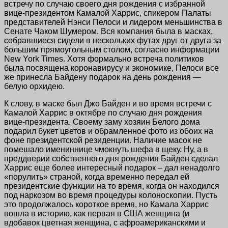
встречу по случаю своего дня рождения с избранной
вице-президентом Камалой Харрис, спикером Палаты
представителей Нэнси Пелоси и лидером меньшинства в
Сенате Чаком Шумером. Вся компания была в масках,
собравшиеся сидели в нескольких футах друг от друга за
большим прямоугольным столом, согласно информации
New York Times. Хотя формально встреча политиков
была посвящена коронавирусу и экономике, Пелоси все
же принесла Байдену подарок на день рождения —
белую орхидею.
К слову, в маске был Джо Байден и во время встречи с
Камалой Харрис в октябре по случаю дня рождения
вице-президента. Своему заму хозяин Белого дома
подарил букет цветов и обрамленное фото из обоих на
фоне президентской резиденции. Наличие масок не
помешало имениннице чмокнуть шефа в щеку. Ну, а в
преддверии собственного дня рождения Байден сделал
Харрис еще более интересный подарок – дал ненадолго
«порулить» страной, когда временно передал ей
президентские функции на то время, когда он находился
под наркозом во время процедуры колоноскопии. Пусть
это продолжалось короткое время, но Камала Харрис
вошла в историю, как первая в США женщина (и
вдобавок цветная женщина, с афроамериканскими и