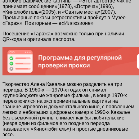
автобиографические картины — «Этот автоответчик не
принимает сообщения»(1978), «Встреча»(1996),
«Кинолюбитель»(2005), и «Святые места»(2007).
Премьерные показы ретроспективы пройдут в Музее
«Гараж». Повторные — в«Иллюзионе».
Посещение «Гаража» возможно только при наличии
QR-кода
и оригинала паспорта.
Творчество Алена Кавалье можно разделить на три
периода.
В 1960-х — 1970-х годах
он снимал
крупнобюджетные жанровые фильмы,
в конце 1970-х
переключился на экспериментальные картины на
границе игрового и документального кино, с появлением
легких и небольших цифровых камер
в 1990-х
Кавалье
без съемочной группы снимает как бы любительские
(незря один из фильмов его позднего периода
называется «Кинолюбитель») и простые дневниковые
эссе.