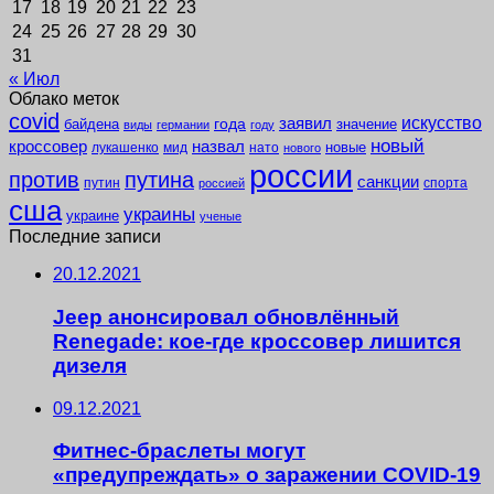
17
18
19
20
21
22
23
24
25
26
27
28
29
30
31
« Июл
Облако меток
covid
заявил
искусство
года
байдена
значение
виды
германии
году
новый
кроссовер
назвал
новые
лукашенко
мид
нато
нового
россии
против
путина
санкции
путин
спорта
россией
сша
украины
украине
ученые
Последние записи
20.12.2021
Jeep анонсировал обновлённый
Renegade: кое-где кроссовер лишится
дизеля
09.12.2021
Фитнес-браслеты могут
«предупреждать» о заражении COVID-19