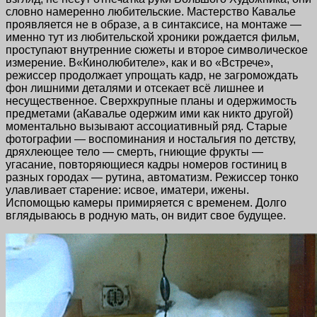
словно намеренно любительские. Мастерство Кавалье
проявляется не в образе, а в синтаксисе, на монтаже —
именно тут из любительской хроники рождается фильм,
проступают внутренние сюжеты и второе символическое
измерение. В«Кинолюбителе», как и во «Встрече»,
режиссер продолжает упрощать кадр, не загромождать
фон лишними деталями и отсекает всё лишнее и
несущественное. Сверхкрупные планы и одержимость
предметами (аКавалье одержим ими как никто другой)
моментально вызывают ассоциативный ряд. Старые
фотографии — воспоминания и ностальгия по детству,
дряхлеющее тело — смерть, гниющие фрукты —
угасание, повторяющиеся кадры номеров гостиниц в
разных городах — рутина, автоматизм. Режиссер тонко
улавливает старение: исвое, иматери, ижены.
Испомощью камеры примиряется с временем. Долго
вглядываюсь в родную мать, он видит свое будущее.