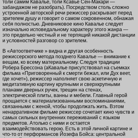
толи самим Кавалье, толи Ксавье
Сен-Макари
—
забандажом не разобрать). Посредством столь сложно
устроенной авторской речи режиссер раскрывает перед
зрителем душу и говорит о самом сокровенном, обнажая
себя полностью. Дневниковое кино Кавалье следует
изначально исповедальному характеру этого жанра —
это предельно честный и не терпящий никакой дистанции
и условностей разговор со зрителем.
В «Автоответчике » видна и другая особенность
режиссерского метода позднего Кавалье — внимание к
вещам, ко всему материальному. Следуя традиции
Робера Брессона (аКавалье присутствовал на съемках
фильма «Приговоренный к смерти бежал, или Дух веет,
где хочет»), режиссер наполняет свою аскетичную и
медитативную картину крупными и сверхкрупными
планами дверных ручек, трещин на стенах,
электрической плиты, ванны и мебели. Главный герой
прощается с материализованными воспоминаниями,
связанными с женой, чтобы продолжать жить. Вэтом
ненарративном фильме режиссер сочетает кино чувств и
самых сильных внутренних переживаний с языком
предметов. Атолько с ними и остается
взаимодействовать герою. Есть в этой личной картине и
что-то от перформансов Йозефа Бойса: центральной