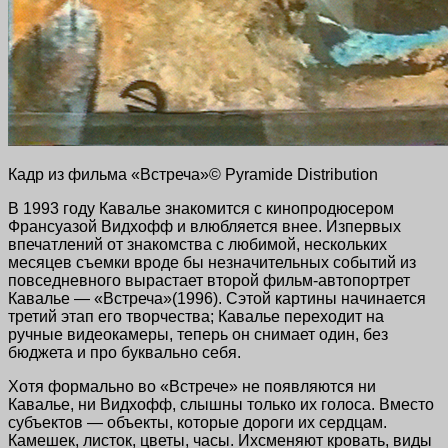
Кадр из фильма «Встреча»© Pyramide Distribution
В 1993 году Кавалье знакомится с кинопродюсером
Франсуазой Видхофф и влюбляется внее. Изпервых
впечатлений от знакомства с любимой, нескольких
месяцев съемки вроде бы незначительных событий из
повседневного вырастает второй фильм-автопортрет
Кавалье — «Встреча»(1996). Сэтой картины начинается
третий этап его творчества; Кавалье переходит на
ручные видеокамеры, теперь он снимает один, без
бюджета и про буквально себя.
Хотя формально во «Встрече» не появляются ни
Кавалье, ни Видхофф, слышны только их голоса. Вместо
субъектов — объекты, которые дороги их сердцам.
Камешек, листок, цветы, часы. Ихсменяют кровать, виды