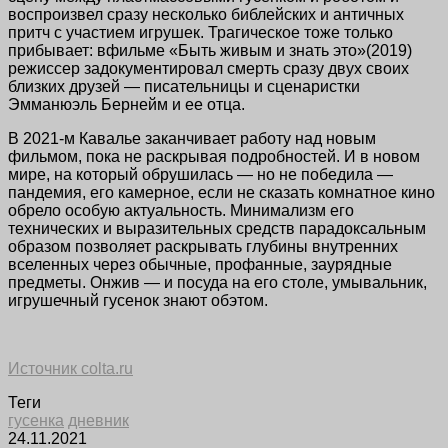
воспроизвел сразу несколько библейских и античных
притч с участием игрушек. Трагическое тоже только
прибывает: вфильме «Быть живым и знать это»(2019)
режиссер задокументировал смерть сразу двух своих
близких друзей — писательницы и сценаристки
Эмманюэль Бернейм и ее отца.
В 2021-м Кавалье заканчивает работу над новым
фильмом, пока не раскрывая подробностей.
И в новом
мире, на который обрушилась — но не победила —
пандемия, его камерное, если не сказать комнатное кино
обрело особую актуальность. Минимализм его
технических и выразительных средств парадоксальным
образом позволяет раскрывать глубины внутренних
вселенных через обычные, профанные, заурядные
предметы. Онжив — и посуда на его столе, умывальник,
игрушечный гусенок знают обэтом.
Источник colta.ru
Теги
гусенка
дневник
24.11.2021