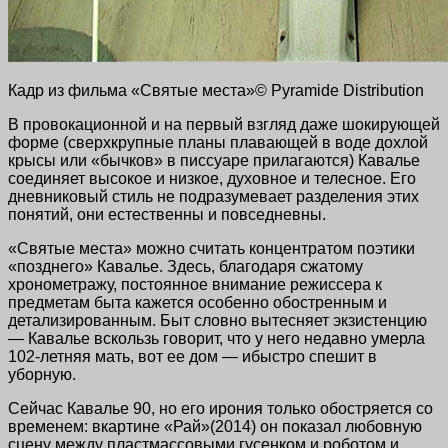
Кадр из фильма «Святые места»© Pyramide Distribution
В провокационной и на первый взгляд даже шокирующей
форме (сверхкрупные планы плавающей в воде дохлой
крысы или «бычков» в писсуаре прилагаются) Кавалье
соединяет высокое и низкое, духовное и телесное. Его
дневниковый стиль не подразумевает разделения этих
понятий, они естественны и повседневны.
«Святые места» можно считать концентратом поэтики
«позднего» Кавалье. Здесь, благодаря сжатому
хронометражу, постоянное внимание режиссера к
предметам быта кажется особенно обостренным и
детализированным. Быт словно вытесняет экзистенцию
— Кавалье вскользь говорит, что у него недавно умерла
102-летняя
мать, вот ее дом — ибыстро спешит в
уборную.
Сейчас Кавалье 90, но его ирония только обостряется со
временем: вкартине «Рай»(2014) он показал любовную
сцену между пластмассовыми гусенком и роботом и