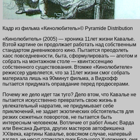
Кадр из фильма «Кинолюбитель»© Pyramide Distribution
«Кинолюбитель» (2005) — хроника 11лет жизни Кавалье.
Вэтой картине он продолжает работать над собственным
стандартом дневникового кино. Пытается преодолеть
хаос повседневности, быта, сформулировать — апотом и
собрать на монтажном столе — квинтэссенцию
собственного существования. Втомже «Кинолюбителе»
режиссер удивляется, что за 11лет жизни смог собрать
материала лишь на 90минут фильма, а Видхофф
пытается придумать оправдание перед продюсерами.
Почему же дело идет так туго? Дело втом, что Кавалье не
пытается искусственно превратить свою жизнь в
увлекательный нарратив, не придумывает себе
приключений, не задает экзотических обстоятельств для
резких сюжетных поворотов, не пытается быть
интересным человеком. Вотличие от работ Аньес Варда
или Венсана Дьетра, других мастеров автофикшена
XXIвека, картины Кавалье, вовсяком случае, напервый
взгляд, не несут отпечатка руки Большого Художника, они