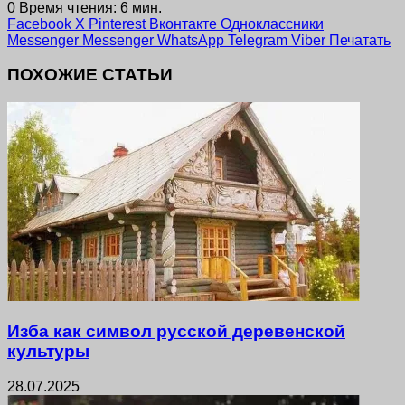
0
Время чтения: 6 мин.
Facebook
X
Pinterest
Вконтакте
Одноклассники
Messenger
Messenger
WhatsApp
Telegram
Viber
Печатать
ПОХОЖИЕ СТАТЬИ
Изба как символ русской деревенской
культуры
28.07.2025