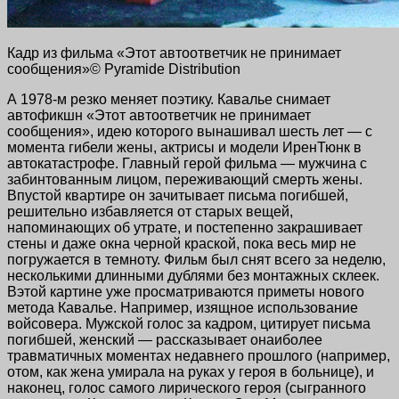
Кадр из фильма «Этот автоответчик не принимает
сообщения»© Pyramide Distribution
А 1978-м резко меняет поэтику. Кавалье снимает
автофикшн «Этот автоответчик не принимает
сообщения», идею которого вынашивал шесть лет — с
момента гибели жены, актрисы и модели ИренТюнк в
автокатастрофе. Главный герой фильма — мужчина с
забинтованным лицом, переживающий смерть жены.
Впустой квартире он зачитывает письма погибшей,
решительно избавляется от старых вещей,
напоминающих об утрате, и постепенно закрашивает
стены и даже окна черной краской, пока весь мир не
погружается в темноту. Фильм был снят всего за неделю,
несколькими длинными дублями без монтажных склеек.
Вэтой картине уже просматриваются приметы нового
метода Кавалье. Например, изящное использование
войсовера. Мужской голос за кадром, цитирует письма
погибшей, женский — рассказывает онаиболее
травматичных моментах недавнего прошлого (например,
отом, как жена умирала на руках у героя в больнице), и
наконец, голос самого лирического героя (сыгранного