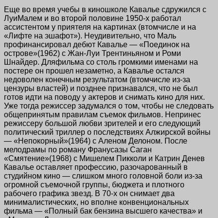
Еще во время учебы в киношколе Кавалье сдружился с
ЛуиМалем и во второй
половине 1950-х
работал
ассистентом у приятеля на картинах (втомчисле и на
«Лифте на эшафот»). Неудивительно, что Маль
профинансировал дебют Кавалье — «Поединок на
острове»(1962) с
Жан-Луи
Трентиньяном и Роми
Шнайдер. Дляфильма со столь громкими именами на
постере он прошел незаметно, а Кавалье остался
недоволен конечным результатом (втомчисле из-за
цензуры властей) и позднее признавался, что не был
готов идти на поводу у актеров и снимать кино для них.
Уже тогда режиссер задумался о том, чтобы не следовать
общепринятым правилам съемок фильмов. Непринес
режиссеру большой любви зрителей и его следующий
политический триллер о последствиях Алжирской войны
— «Непокорный»(1964) с Аленом Делоном. После
мелодрамы по роману Франусазы Саган
«Смятение»(1968) с Мишелем Пикколи и Катрин Денев
Кавалье оставляет профессию, разочарованный в
студийном кино — слишком много головной боли из-за
огромной съемочной группы, бюджета и плотного
рабочего графика звезд.
В 70-х
он снимает два
минималистических, но вполне конвенциональных
фильма — «Полный бак бензина высшего качества» и