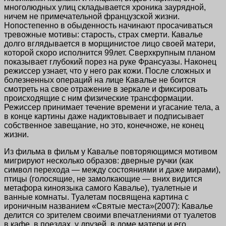
многолюдных улиц складывается хроника заурядной,
ничем не примечательной французской жизни.
Нопостепенно в обыденность начинают просачиваться
тревожные мотивы: старость, страх смерти. Кавалье
долго вглядывается в морщинистое лицо своей матери,
которой скоро исполнится 99лет. Сверхкрупным планом
показывает глубокий порез на руке Франсуазы. Наконец
режиссер узнает, что у него рак кожи. После сложных и
болезненных операций на лице Кавалье не боится
смотреть на свое отражение в зеркале и фиксировать
происходящие с ним физические трансформации.
Режиссер принимает течение времени и угасание тела, а
в конце картины даже надиктовывает и подписывает
собственное завещание, но это, конечноже, не конец
жизни.
Из фильма в фильм у Кавалье повторяющимся мотивом
мигрируют несколько образов: дверные ручки (как
символ перехода — между состояниями и даже мирами),
птицы (голосящие, не замолкающие — вних видится
метафора киноязыка самого Кавалье), туалетные и
ванные комнаты. Туалетам посвящена картина с
ироничным названием «Святые места»(2007): Кавалье
делится со зрителем своими впечатлениями от туалетов
в кафе, в поездах, у друзей, в доме матери и его