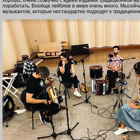
хорошо, очень созвучно с идеей издания традиционной му
поработать. Вообще лейблов в мире очень много. Мысейчас
музыкантов, которые нестандартно подходят к традиционно