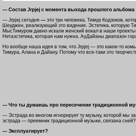
— Состав Jrpjej с момента выхода прошлого альбома
— Jrpjej сегодня
—
это три человека. Тимур Кодзоков, кот
Шеуджен, реализующий это видение. Эстетика, которую Т
МысТимуром давно искали женский вокал в наши проекты и
Нетаэстетика, которая нам нужна. АуДайаны диапазон гора
Но вообще наша идея в том, что Jrpjej — это какое-то ко
Тимура, Алана и Дайану. Потому что
все-таки
это творчеств
— Что ты думаешь про пересечение традиционной му
— Эстрада во многом игнорирует ту музыку, которой мы за
эстрада — преемник традиционной музыки, связана сней?
— Эксплуатирует?