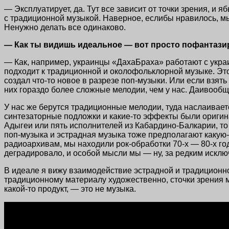
— Эксплуатирует, да. Тут все зависит от точки зрения, и 
с традиционной музыкой. Наверное, еслибы нравилось, мы
Ненужно делать все одинаково.
— Как ты видишь идеальное — вот просто пофантази
— Как, например, украинцы «ДахаБраха» работают с украин
подходит к традиционной и околофольклорной музыке. Это и
создал что-то новое в разрезе
поп-музыки
. Или если взять
них гораздо более сложные мелодии, чем у нас. Даивообще
У нас же берутся традиционные мелодии, туда наслаивает
синтезаторные подложки и какие-то эффекты были оригинал
Адыгеи или пять исполнителей из Кабардино-Балкарии, то о
поп-музыка и эстрадная музыка тоже предполагают какую-т
радиоархивам, мы находили рок-обработки
70-х — 80-х го
деградировало, и особой мысли мы — ну, за редким искл
В идеале я вижу взаимодействие эстрадной и традиционно
традиционному материалу художественно, сточки зрения мы
какой-то продукт, — это не музыка.