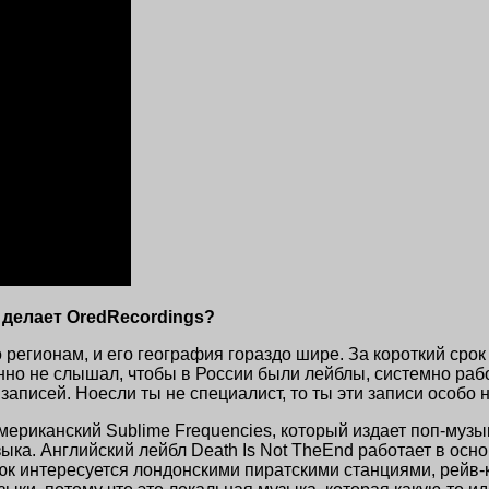
 делает OredRecordings?
 регионам, и его география гораздо шире. За короткий сро
нно не слышал, чтобы в России были лейблы, системно раб
 записей. Ноесли ты не специалист, то ты эти записи особо
американский Sublime Frequencies, который издает поп-муз
ыка. Английский лейбл Death Is Not TheEnd работает в осн
 интересуется лондонскими пиратскими станциями, рейв-кул