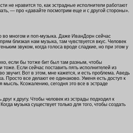
части не нравится то, как эстрадные исполнители работают
лать, — про «давайте посмотрим еще и с другой стороны».
то во многом и поп-музыка. Даже ИванДорн сейчас
 прям близкая нам музыка, там чувствуется вкус. Человек
еньким звуком, когда голоса вроде сладкие, но при этом у
хо, если бы тотже бит был там разным, чтобы
и тоже. Если сейчас поставить пять исполнителей из
о звучит. Вот в этом, мне кажется, и есть проблема. Аведь
а. Просто все делают ее одинаково. Уменя есть доступ к
я мысль. Ксожалению, сегодня это все в эстраде
друг к другу. Чтобы человек из эстрады подходил к
Когда музыка существует только для того, чтобы создать