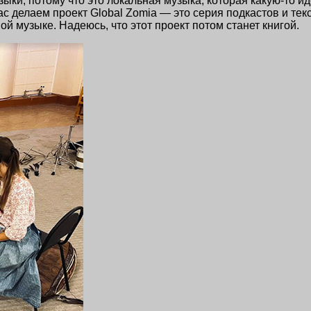
зыки, потому что это локальная музыка, которая какую-то 
 делаем проект Global Zomia — это серия подкастов и текс
й музыке. Надеюсь, что этот проект потом станет книгой.