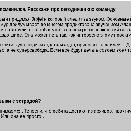
 изменился. Расскажи про сегодняшнюю команду.
орый придумал Jrpjej и который следит за звуком. Основные 
имур придумывает, во многом продиктована звучанием Ала
 столкнулись с проблемой: в нашем регионе женский вокал
здо шире. Она может петь так, как интересно этому проекту
мьюнити, куда люди заходят-выходят, приносят свои идеи… Д
о, а не суперсвобода. Если все будут делать совсем все что
зыки с эстрадой?
нимаемся. Тепесни, что ребята достают из архивов, практи
 Или она ее просто…