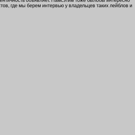
идентичность объявляет. Намсэтим тоже былобы интересно
тов, где мы берем интервью у владельцев таких лейблов и