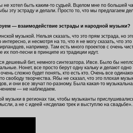
ябы не хотел быть каким-то судьей. Вцелом мне по большей 
бы эту эстраду и делали. Просто то, что мы предлагаем де
руем — взаимодействие эстрады и народной музыки?
ской музыкой. Нельзя сказать, что это прям эстрада, но э
нтересно, и несмотря на то, что я не могу сказать, что это
 ирландцев, например. Там есть много проектов с очень чист
 их поп-песни в принципе из традиции идут.
ся дешевый бит, немного синтезатора. Ивсе. Было бы непло
ьные. Нонет, все просто берут одну кальку и делают одно 
чень сложно будет понять, кто есть кто. Очень все одинаков
о свободу творчества. Ябы не сказал, что это плохая музык
дов
, и они все звучат
по-разному
. Была какая-то музыкальна
ючением — не наблюдаем.
й музыки в регионах так, чтобы музыканты прислушивались 
сли, а не с идеей «ясделаю трек и выступлю на свадьбе». 