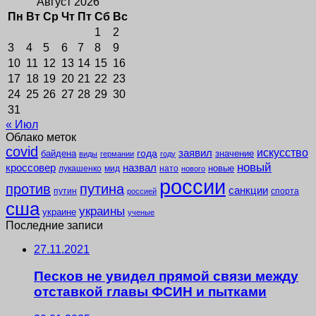
Август 2026
Пн
Вт
Ср
Чт
Пт
Сб
Вс
1
2
3
4
5
6
7
8
9
10
11
12
13
14
15
16
17
18
19
20
21
22
23
24
25
26
27
28
29
30
31
« Июл
Облако меток
covid
заявил
искусство
года
байдена
значение
виды
германии
году
новый
кроссовер
назвал
новые
лукашенко
мид
нато
нового
россии
против
путина
санкции
путин
спорта
россией
сша
украины
украине
ученые
Последние записи
27.11.2021
Песков не увидел прямой связи между
отставкой главы ФСИН и пытками