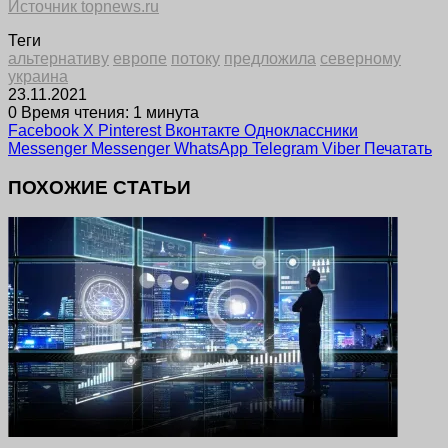
Источник topnews.ru
Теги
альтернативу
европе
потоку
предложила
северному
украина
23.11.2021
0
Время чтения: 1 минута
Facebook
X
Pinterest
Вконтакте
Одноклассники
Messenger
Messenger
WhatsApp
Telegram
Viber
Печатать
ПОХОЖИЕ СТАТЬИ