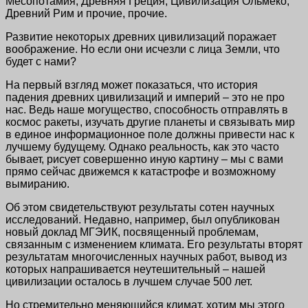
Месопотамия, Древняя Греция, Цивилизация Ольмеко,
Древний Рим и прочие, прочие.
Развитие некоторых древних цивилизаций поражает
воображение. Но если они исчезли с лица Земли, что
будет с нами?
На первый взгляд может показаться, что история
падения древних цивилизаций и империй – это не про
нас. Ведь наше могущество, способность отправлять в
космос ракеты, изучать другие планеты и связывать мир
в единое информационное поле должны привести нас к
лучшему будущему. Однако реальность, как это часто
бывает, рисует совершенно иную картину – мы с вами
прямо сейчас движемся к катастрофе и возможному
вымиранию.
Об этом свидетельствуют результаты сотен научных
исследований. Недавно, например, был опубликован
новый доклад МГЭИК, посвященный проблемам,
связанным с изменением климата. Его результаты вторят
результатам многочисленных научных работ, вывод из
которых напрашивается неутешительный – нашей
цивилизации осталось в лучшем случае 500 лет.
Но стремительно меняющийся климат, хотим мы этого