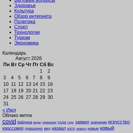
Бытовые вопросы
Здоровье
Культура
Обзор интернета
Политика
Спорт
Технологии
Туризм
Экономика
Календарь
Август 2026
Пн
Вт
Ср
Чт
Пт
Сб
Вс
1
2
3
4
5
6
7
8
9
10
11
12
13
14
15
16
17
18
19
20
21
22
23
24
25
26
27
28
29
30
31
« Июл
Облако меток
covid
заявил
искусство
года
байдена
значение
виды
германии
году
новый
кроссовер
назвал
новые
лукашенко
мид
нато
нового