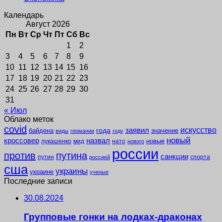
Календарь
Август 2026
Пн
Вт
Ср
Чт
Пт
Сб
Вс
1
2
3
4
5
6
7
8
9
10
11
12
13
14
15
16
17
18
19
20
21
22
23
24
25
26
27
28
29
30
31
« Июл
Облако меток
covid
заявил
искусство
года
байдена
значение
виды
германии
году
новый
кроссовер
назвал
новые
лукашенко
мид
нато
нового
россии
против
путина
санкции
путин
спорта
россией
сша
украины
украине
ученые
Последние записи
30.08.2024
Групповые гонки на лодках-драконах