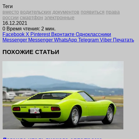
Теги
вместо
водительских
документов
появиться
права
россии
смартфон
электронные
16.12.2021
0
Время чтения: 2 мин.
Facebook
X
Pinterest
Вконтакте
Одноклассники
Messenger
Messenger
WhatsApp
Telegram
Viber
Печатать
ПОХОЖИЕ СТАТЬИ