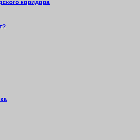
урского коридора
т?
ика