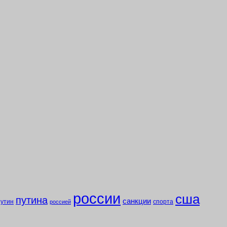
россии
сша
путина
санкции
путин
спорта
россией