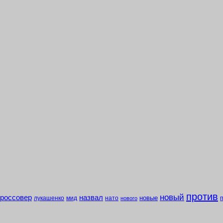
против
новый
кроссовер
назвал
новые
лукашенко
мид
нато
нового