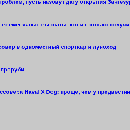
проблем, пусть назовут дату открытия Зангез
и ежемесячные выплаты: кто и сколько получи
ссовер в одноместный спорткар и луноход
 проруби
совера Haval X Dog: проще, чем у предвестн