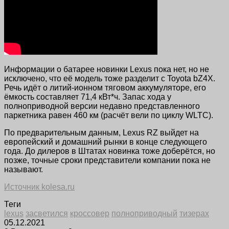
Информации о батарее новинки Lexus пока нет, но не
исключено, что её модель тоже разделит с Toyota bZ4X.
Речь идёт о литий-ионном тяговом аккумуляторе, его
ёмкость составляет 71,4 кВт*ч. Запас хода у
полноприводной версии недавно представленного
паркетника равен 460 км (расчёт вели по циклу WLTC).
По предварительным данным, Lexus RZ выйдет на
европейский и домашний рынки в конце следующего
года. До дилеров в Штатах новинка тоже доберётся, но
позже, точные сроки представители компании пока не
называют.
Источник kolesa.ru
Теги
lexus
засветился
кроссовер
полноприводный
тизерах
05.12.2021