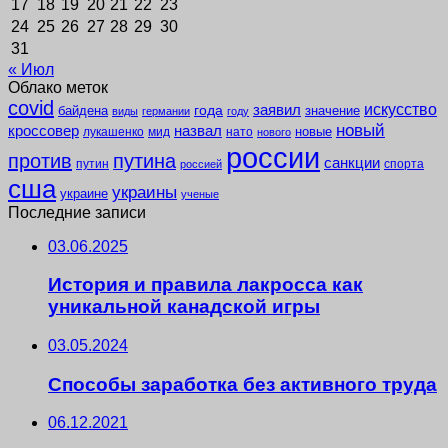
17
18
19
20
21
22
23
24
25
26
27
28
29
30
31
« Июл
Облако меток
covid
заявил
искусство
года
байдена
значение
виды
германии
году
новый
кроссовер
назвал
новые
лукашенко
мид
нато
нового
россии
против
путина
санкции
путин
спорта
россией
сша
украины
украине
ученые
Последние записи
03.06.2025
История и правила лакросса как
уникальной канадской игры
03.05.2024
Способы заработка без активного труда
06.12.2021