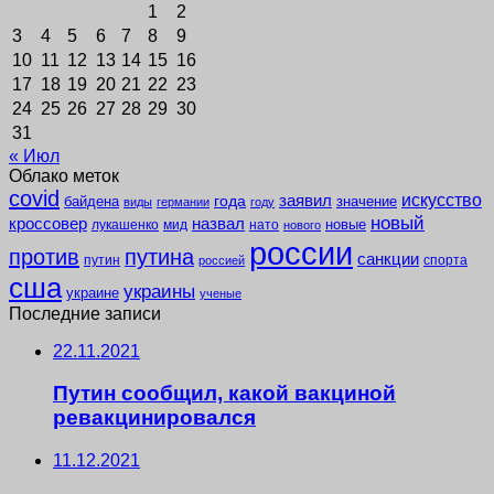
1
2
3
4
5
6
7
8
9
10
11
12
13
14
15
16
17
18
19
20
21
22
23
24
25
26
27
28
29
30
31
« Июл
Облако меток
covid
заявил
искусство
года
байдена
значение
виды
германии
году
новый
кроссовер
назвал
новые
лукашенко
мид
нато
нового
россии
против
путина
санкции
путин
спорта
россией
сша
украины
украине
ученые
Последние записи
22.11.2021
Путин сообщил, какой вакциной
ревакцинировался
11.12.2021