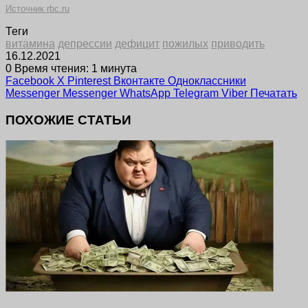
Источник rbc.ru
Теги
витамина
депрессии
дефицит
пожилых
приводить
16.12.2021
0
Время чтения: 1 минута
Facebook
X
Pinterest
Вконтакте
Одноклассники
Messenger
Messenger
WhatsApp
Telegram
Viber
Печатать
ПОХОЖИЕ СТАТЬИ