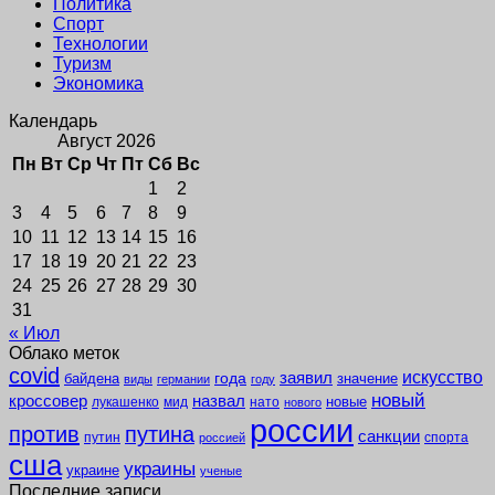
Политика
Спорт
Технологии
Туризм
Экономика
Календарь
Август 2026
Пн
Вт
Ср
Чт
Пт
Сб
Вс
1
2
3
4
5
6
7
8
9
10
11
12
13
14
15
16
17
18
19
20
21
22
23
24
25
26
27
28
29
30
31
« Июл
Облако меток
covid
заявил
искусство
года
байдена
значение
виды
германии
году
новый
кроссовер
назвал
новые
лукашенко
мид
нато
нового
россии
против
путина
санкции
путин
спорта
россией
сша
украины
украине
ученые
Последние записи