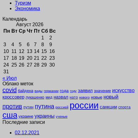
Туризм
Экономика
Календарь
Август 2026
Пн
Вт
Ср
Чт
Пт
Сб
Вс
1
2
3
4
5
6
7
8
9
10
11
12
13
14
15
16
17
18
19
20
21
22
23
24
25
26
27
28
29
30
31
« Июл
Облако меток
covid
заявил
искусство
года
байдена
значение
виды
германии
году
новый
кроссовер
назвал
новые
лукашенко
мид
нато
нового
россии
против
путина
санкции
путин
спорта
россией
сша
украины
украине
ученые
Последние записи
02.12.2021