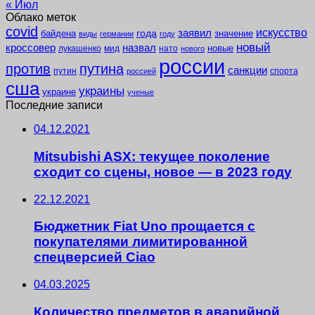
« Июл
Облако меток
covid
заявил
искусство
года
байдена
значение
виды
германии
году
новый
кроссовер
назвал
новые
лукашенко
мид
нато
нового
россии
против
путина
санкции
путин
спорта
россией
сша
украины
украине
ученые
Последние записи
04.12.2021
Mitsubishi ASX: текущее поколение
сходит со сцены, новое — в 2023 году
22.12.2021
Бюджетник Fiat Uno прощается с
покупателями лимитированной
спецверсией Ciao
04.03.2025
Количество предметов в аварийной